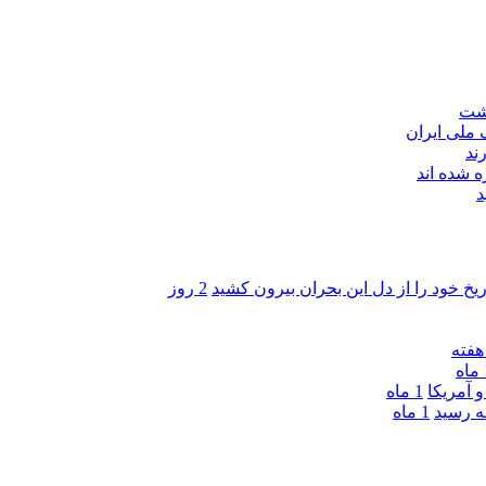
اشت
ند
 شده اند
د
ریخ خود را از دل این بحران بیرون کشید
2 روز
ه
 آمریکا
1 ماه
1 ماه