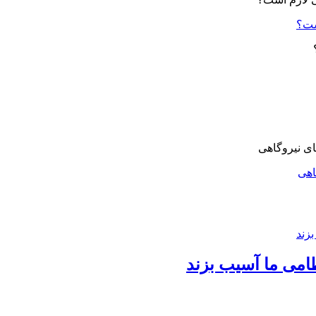
ست؟
اهی
امی ما آسیب بزند