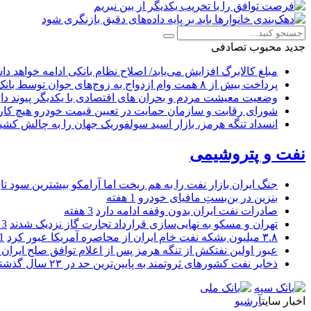
جدید
محبوب
تصادفی
مبلغ کالابرگ افزایش می‌یابد/ اصلاح نظام بانکی ادامه خواهد د
پرداخت بیش از ۸ همت وام ازدواج به زوج‌های جوان توسط بانک ملی ایران
وضعیت معیشت مردم و بحران های اقتصادی با یکدیگر پیوند دار
شورای رقابت و سازمان حمایت در تعیین قیمت خودرو هیچ کاره
انسداد تنگه هرمز، بازار اسید سولفوریک جهان را به چالش کشی
نفت و پتروشیمی
جنگ ایران بازار نفت را به هم ریخت اما آرامکو بیشترین سود تا
بنزین در بن‌بستِ مافیای خودرو
1 هفته
صادرات نفت ایران بدون وقفه ادامه دارد
3 هفته
تهران و مسکو به نهایی‌سازی قرارداد تجارت گاز نزدیک شدند
3 هفته
۳.۸ میلیون بشکه نفت خام ایران از محاصره آمریکا عبور کرد
1 ما
عبور اولین نفتکش از تنگه هرمز پس از اعلام توافق صلح ایران و
ذخایر نفت کشورهای ثروتمند به پایین‌ترین حد در ۲۳ سال گذشته رسید
اخبار سایت
آرشیو