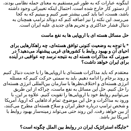
اینگونه عبارات که به طور غیرمستقیم به معنای حمله نظامی بودند،
از دستور کار خارج شده‌ است. احتمال اینکه تغییراتی وجود داشته
باشد، هست، اما باید کمی بیشتر صبر کنیم و ببینیم که به کجا
می‌رسد. این نکته را نیز اضافه کنم که دونالد ترامپ همچنان به
دنبال فشار حداکثری و تحریم های جدیدی علیه ایران است.
حل مسائل هسته ای با اروپایی ها به نفع ماست
* با توجه به وضعیت کنونی توافق هسته‌ای، چه راهکارهایی برای
احیای آن و بهبود روابط با کشورهای غربی پیشنهاد می‌دهید؟ در
صورتی که مذاکرات هسته ای به نتیجه نرسد چه عواقبی در آینده
برای ایران خواهد داشت؟
معتقدم که باید مذاکرات هسته‌ای با اروپایی‌ها را با جدیت دنبال کنیم
و روند برجام را ادامه دهیم. باید به سمتی حرکت کنیم که مسئله
انرژی هسته‌ای و اختلاف‌نظرها با سازمان بین‌المللی انرژی هسته‌ای
را حل کنیم. حل این مسائل به نفع ماست، چراکه از این طریق
می‌توانیم روابط خود با اروپایی‌ها را تقویت کنیم. علاوه بر این، با
ورود به مذاکرات و حل این موضوع، تمام ادعاهایی که اروپا، آمریکا
و شخص ترامپ درباره خطر ایران و سلاح هسته‌ای مطرح می‌کنند،
از بین خواهد رفت. این روند حتی می‌تواند زمینه‌ساز بهبود روابط با
آمریکا نیز باشد.
*جایگاه استراتژیک ایران در روابط بین الملل چگونه است؟