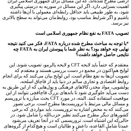
ارضی مطرح شده‌اند، که این‌ مسائل برای جمهوری اسلامی ایران
اهمیت بسزایی دارد. اگر این مسائل در سوریه به درستی پیگیری
شود، به طور طبیعی باید حداقل رابطه‌ای معمولی با آن‌ها داشته
باشیم و اگر شرایط مناسب بود، روابط‌مان می‌تواند به سطح بالاتری
نیز برسد.
تصویب FATA به نفع نظام جمهوری اسلامی است
*با توجه به مباحث مطرح شده درباره FATA، فکر می کنید نتیجه
نهایی چه خواهد بود؟ به نظر شما با پیوستن ایران به FATA چه
نتایجی حاصل خواهد داشت؟
معتقدم که حتماً باید لایحه CFT و لایحه پالرمو، تصویب شوند. این
لوایح هم‌اکنون در مجمع در دست بررسی هستند و معتقدم که
تصویب آن‌ها به نفع نظام است. این لوایح بیان می‌کنند که برای انجام
روابط اقتصادی و تجاری سالم در دنیا باید از قاچاق اسلحه،
پولشویی، مواد مخدر،کالاهای فرهنگی و پول‌هایی که از این طریق به
دست می‌آید جلوگیری شود تا باندهای بزرگ قاچاقچی نتوانند از این
موقعیت استفاده کنند. البته، در مورد CFT بحث مبارزه با تروریسم
و مسائل مالی مرتبط با تروریست‌ها مطرح است. برخی تصور
می‌کنند که به محض اشاره به تروریست، باید مواردی که برخی
کشورهای دیگر مطرح می‌کنند نظیر حزب‌الله را شامل شود. در
حالی‌که این اشتباه است. تروریسمی که در آنجا تعریف می‌شود
عمدتاً شامل القاعده، داعش و طالبان است و هیچ‌کدام از گروه‌های