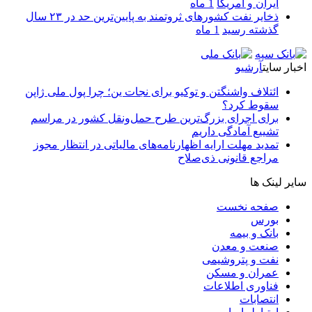
ایران و آمریکا
1 ماه
ذخایر نفت کشورهای ثروتمند به پایین‌ترین حد در ۲۳ سال
گذشته رسید
1 ماه
اخبار سایت
آرشیو
ائتلاف واشنگتن و توکیو برای نجات ین؛ چرا پول ملی ژاپن
سقوط کرد؟
برای اجرای بزرگ‌ترین طرح حمل‌ونقل کشور در مراسم
تشییع آمادگی داریم
تمدید مهلت ارایه اظهارنامه‌های مالیاتی در انتظار مجوز
مراجع قانونی ذی‌‏صلاح
سایر لینک ها
صفحه نخست
بورس
بانک و بیمه
صنعت و معدن
نفت و پتروشیمی
عمران و مسکن
فناوری اطلاعات
انتصابات