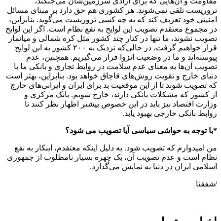
مقاومت و آن‌هایی که برای آزادی سرزمین‌شان می‌جنگند،
تروریست تلقی نمی‌شوند. هر کشوری هم حق دارد بر مبنای مسائل
امنیتی خود تعریف کند که به چه کسی تروریست می‌گوید. بنابراین،
در مجموع معتقدم تصویب این لوایح به نفع نظام است. اگر این لوایح
تصویب نشوند، ما تنها در کنار چند کشور مثل کره شمالی و میانمار
قرار خواهیم گرفت، در حالی‌که نزدیک به ۲۰۰ کشور به این لوایح
پیوسته‌اند و ما در وضعیت انزوا قرار می‌گیریم. همچنین، عدم
تصویب آن‌ها به معنای عدم سلامت در روابط تجاری و بانکی ما با
دنیای خارج و تقویت روش‌های قاچاق خواهد بود. بنابراین، بهتر است
که تصویب شوند تا از این موقعیت بد برای ایران و ایرانی‌های خارج
از کشور که مشکلات بانکی دارند، خارج شویم. بانک مرکزی و
وزارت اقتصاد نیز باید در این خصوص بیشتر اظهار نظر کنند تا
روابط بانکی خارجی بهبود یابد.
*با توجه به حواشی سیاسی آیا تصویب می شود؟
من امیدوارم که تصویب شود. به دلیل اینکه معتقدم، اینکار به نفع
نظام است و عدم تصویب آن، یک چهره بسیار نامطلوب از جمهوری
اسلامی ایران در دنیا به نمایش می‌گذارد.
/شفقنا