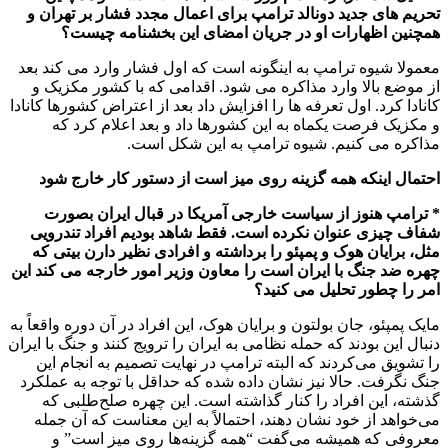
تحریم های جدید دونالد ترامپ برای اعمال مجدد فشار بر تهران و
همچنین اظهارات او در جریان امضای این بخشنامه چیست؟
معمولا شیوه ترامپ به اینگونه است که اول فشار وارد می کند بعد
از موضع بالا وارد مذاکره می شود. اقدامی که با کشور مکزیک و
کانادا کرد. اول تعرفه ها را افزایش داد بعد از اعتراض کشورها کانادا
و مکزیک فرصت یکماه به این کشورها داد و بعد اعلام کرد که
مذاکره می کنیم. شیوه ترامپ به این شکل است.
احتمال اینکه همه گزینه روی میز است از دستور کار خارج شود
* ترامپ هنوز از سیاست خارجی آمریکا در قبال ایران بصورت
شفاف چیزی عنوان نکرده است. فقط شاهد بودیم افراد تندرویی
مثل، برایان هوک و پمپئو را برداشته و افرادی نظیر دارن بیتی که
چهره ضد جنگ با ایران است را معاون وزیر امور خارجه می کند این
امر را چطور تحلیل می کنید؟
مایک پمپئو، جان بولتون و برایان هوک، این افراد در آن دوره واقعاً به
دنبال این بودند که حمله نظامی به ایران را ترویج کنند و جنگ با ایران
را تشویق می‌کردند که البته ترامپ در نهایت تصمیم به انجام این
جنگ نگرفت. حالا نیز نشان داده شده که حداقل با توجه به عملکرد
گذشته، این افراد را کنار گذاشته‌ است. این چهره صلح‌طلبی که
می‌خواهد از خود نشان دهند، احتمالاً به این معناست که آن جمله
معروفی که همیشه می‌گفت “همه گزینه‌ها روی میز است” و