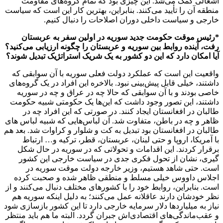
اشغالی کمک می‌شد. این چیزی بود که تمام گروه‌های مقاومت
منطقه آن را تأیید می‌کنند. بنابراین، بهترین کار این است که سیاست
خارجی و سیاست داخلی دوران اصلاحات را دنبال کنیم.
*رئیس موقت حکومت جدید سوریه در اولین سفر به عربستان
رفت، آینده روابط بین سوریه و عربستان را چگونه ارزیابی می‌کنید؟
آیا امکان دارد که این دو کشور به یک شریک استراتژیک تبدیل شوند؟
واقعیت این است که عملکرد دولت فعلی سوریه با آن سوابقی که
داشتند، خیلی قابل پیش‌بینی نبود. بالاخره این‌ افراد در یک گروه‌های
خاصی بودند و با آن سوابقی که حالا چه در عراق و چه در سوریه
داشتند، این تصور وجود داشت که این‌ها یک حکومتی شبیه حکومت
طالبان در افغانستان ایجاد کنند. در صورتی که این افراد چه در
ظاهر و چه در باطن، متفاوت شد. آن لباس‌هایی که شبیه لباس های
طالبان در افغانستان بود تبدیل به کت و شلوار و کراوات شد. بعد هم
با آمریکا، اروپا و حتی لبنان، عربستان، قطر، ترکیه و… ارتباط
برقرار کردند. این اقدامات و تحولاتی که در سوریه در حال شکل
گیری، نشان از تحول فکری جدی در سیاست خارجی این کشور
است. حتی شاهد هستیم، وزیر خارجه‌ دولت موقت سوریه در
اجلاس داووس خیلی مسلط و منطقی ظاهر شده و صحبت کرده
است. بنابراین، روابط خود را با کشورهای مختلف دنبال می‌کنند و از
نظر خودشان دارند عاقلانه عمل می‌کنند؛ به دلیل اینکه سوریه هم
نیاز به میلیاردها دلار سرمایه خارجی دارد تا این کشور بازسازی شود
و عقب‌ماندگی‌های اقتصادی‌اش جبران گردد. البته ما هم باید منتظر