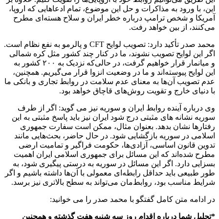
این، با ورود به مذاکرات و حل این موضوع، تمام ادعاهایی که اروپا،
آمریکا و شخص ترامپ درباره خطر ایران و سلاح هسته‌ای مطرح
می‌کنند، از بین خواهد رفت.
محمد صدر تأکید دارد: تصویب لوایح CFT و پالرمو به نفع نظام است.
اگر این لوایح تصویب نشوند، ما در کنار چند کشور مثل کره شمالی
و میانمار قرار خواهیم گرفت، در حالی‌که نزدیک به ۲۰۰ کشور به
این لوایح پیوسته‌اند و ما در وضعیت انزوا قرار می‌گیریم. همچنین،
عدم تصویب آن‌ها به معنای عدم سلامت در روابط تجاری و بانکی ما
با دنیای خارج و تقویت روش‌های قاچاق خواهد بود.
وی درباره آینده روابط ایران و سوریه نیز می گوید: اگر از طرف
سوریه نشانه های مثبتی درج شود ایران نیز باید پاسخ مثبتی به این
رفتارها نشان بدهد. بعنوان مثال، ممکن است سفارت جمهوری
اسلامی در سوریه بازگشایی شود. در حال حاضر، بحث‌هایی مانند
تدوین قانون اساسی، آزادی‌ها، حکومت فراگیر و تمامیت ارضی
مطرح شده‌اند که این‌ مسائل برای جمهوری اسلامی ایران اهمیت
بسزایی دارد. اگر این مسائل در سوریه به درستی پیگیری شود، به
طور طبیعی باید حداقل رابطه‌ای معمولی با آن‌ها داشته باشیم و اگر
شرایط مناسب بود، روابط‌مان می‌تواند به سطح بالاتری نیز برسد.
در ادامه متن کامل گفتگو با محمد صدر را می خوانید:
*تحلیل شما درباره اقدام روز سه شنبه هفت گذشته و همچنین