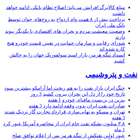
مبلغ کالابرگ افزایش می‌یابد/ اصلاح نظام بانکی ادامه خواهد
داشت
پرداخت بیش از ۸ همت وام ازدواج به زوج‌های جوان توسط
بانک ملی ایران
وضعیت معیشت مردم و بحران های اقتصادی با یکدیگر پیوند
دارند
شورای رقابت و سازمان حمایت در تعیین قیمت خودرو هیچ
کاره شده اند
انسداد تنگه هرمز، بازار اسید سولفوریک جهان را به چالش
کشید
نفت و پتروشیمی
جنگ ایران بازار نفت را به هم ریخت اما آرامکو بیشترین سود
تاریخ خود را از دل این بحران بیرون کشید
3 روز
بنزین در بن‌بستِ مافیای خودرو
1 هفته
صادرات نفت ایران بدون وقفه ادامه دارد
3 هفته
تهران و مسکو به نهایی‌سازی قرارداد تجارت گاز نزدیک شدند
3 هفته
۳.۸ میلیون بشکه نفت خام ایران از محاصره آمریکا عبور کرد
1 ماه
عبور اولین نفتکش از تنگه هرمز پس از اعلام توافق صلح