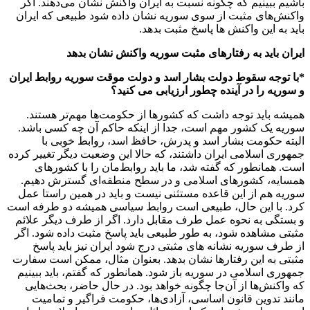
باشیم ببینیم که چگونه نسبت به ایران واکنش نشان می‌دهند. اگر
واکنش‌های مثبت از سوی سوریه نشان داده شود طبیعی که ایران
باید به این واکنش ها پاسخ مثبت بدهد.
ایران باید به رفتارهای مثبت سوریه واکنش نشان بدهد
*با توجه سقوط دولت بشار اسد و دولت موقت سوریه روابط ایران
و سوریه را در آینده چطور ارزیابی می کنید؟
همیشه باید توجه داشت که کشورها از حکومت‌ها مهم‌تر هستند.
سوریه یک کشور مهم است، جدا از اینکه حاکم آن چه کسی باشد.
البته حکومت بشار اسد و پدرش، حافظ اسد، روابط خوبی با
جمهوری اسلامی ایران داشتند، که حالا این وضعیت دیگر تغییر کرده
است. همانطور که گفته شد، ما باید روابط‌مان را با کشورهای
همسایه، کشورهای اسلامی و در سطح منطقه‌ای گسترش دهیم.
سوریه هم از این قاعده مستثنی نیست و باید در همین راستا عمل
کرد. با این حال، طبیعی است روابط سیاسی همیشه دو طرفه است
و بستگی به نحوه عمل طرف مقابل دارد. اگر از طرف دیگر علائم
مثبتی مشاهده شود، به طور طبیعی باید پاسخ مثبت داده شود. اگر
از طرف سوریه نشانه های مثبتی درج شود ایران نیز باید پاسخ
مثبتی به این رفتارها نشان بدهد. بعنوان مثال، ممکن است سفارت
جمهوری اسلامی در سوریه باز شود. همانطور که گفتم، باید ببینیم
که واکنش‌ها از آن‌جا چگونه خواهد بود. در حال حاضر، بحث‌هایی
مانند تدوین قانون اساسی، آزادی‌ها، حکومت فراگیر و تمامیت