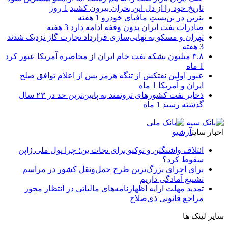
تاریخ خود را از دل این بحران بیرون کشید
1 روز
بنزین در بن‌بستِ مافیای خودرو
1 هفته
صادرات نفت ایران بدون وقفه ادامه دارد
3 هفته
تهران و مسکو به نهایی‌سازی قرارداد تجارت گاز نزدیک شدند
3 هفته
۳.۸ میلیون بشکه نفت خام ایران از محاصره آمریکا عبور کرد
1 ماه
عبور اولین نفتکش از تنگه هرمز پس از اعلام توافق صلح
ایران و آمریکا
1 ماه
ذخایر نفت کشورهای ثروتمند به پایین‌ترین حد در ۲۳ سال
گذشته رسید
1 ماه
اخبار سایت
آرشیو
ائتلاف واشنگتن و توکیو برای نجات ین؛ چرا پول ملی ژاپن
سقوط کرد؟
برای اجرای بزرگ‌ترین طرح حمل‌ونقل کشور در مراسم
تشییع آمادگی داریم
تمدید مهلت ارایه اظهارنامه‌های مالیاتی در انتظار مجوز
مراجع قانونی ذی‌‏صلاح
سایر لینک ها