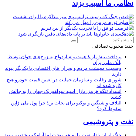
نظامی ما آسیب بزند
جدید
محبوب
تصادفی
پرداخت بیش از ۸ همت وام ازدواج به زوج‌های جوان توسط
بانک ملی ایران
وضعیت معیشت مردم و بحران های اقتصادی با یکدیگر پیوند
دارند
شورای رقابت و سازمان حمایت در تعیین قیمت خودرو هیچ
کاره شده اند
انسداد تنگه هرمز، بازار اسید سولفوریک جهان را به چالش
کشید
ائتلاف واشنگتن و توکیو برای نجات ین؛ چرا پول ملی ژاپن
سقوط کرد؟
نفت و پتروشیمی
جنگ ایران بازار نفت را به هم ریخت اما آرامکو بیشترین سود