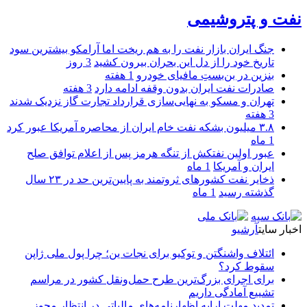
نفت و پتروشیمی
جنگ ایران بازار نفت را به هم ریخت اما آرامکو بیشترین سود
تاریخ خود را از دل این بحران بیرون کشید
3 روز
بنزین در بن‌بستِ مافیای خودرو
1 هفته
صادرات نفت ایران بدون وقفه ادامه دارد
3 هفته
تهران و مسکو به نهایی‌سازی قرارداد تجارت گاز نزدیک شدند
3 هفته
۳.۸ میلیون بشکه نفت خام ایران از محاصره آمریکا عبور کرد
1 ماه
عبور اولین نفتکش از تنگه هرمز پس از اعلام توافق صلح
ایران و آمریکا
1 ماه
ذخایر نفت کشورهای ثروتمند به پایین‌ترین حد در ۲۳ سال
گذشته رسید
1 ماه
اخبار سایت
آرشیو
ائتلاف واشنگتن و توکیو برای نجات ین؛ چرا پول ملی ژاپن
سقوط کرد؟
برای اجرای بزرگ‌ترین طرح حمل‌ونقل کشور در مراسم
تشییع آمادگی داریم
تمدید مهلت ارایه اظهارنامه‌های مالیاتی در انتظار مجوز