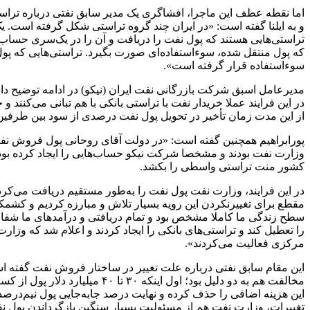
اما نقطه عطف این ماجرا، افشاگری یک مدیر سابق نفتی درباره تراست
و به ایلنا گفته است: «در ایران چند گروه تراستی شکل گرفته است. یک
تراستی‌هایی هستند که پول نفت را دریافت و آن را در یک‌سری حساب م
که پول منتقل شده، سوء‌استفاده‌ای صورت بگیرد. تراستی‌هایی که پو
سوء‌استفاده قرار گرفته است».
مدیرعامل اسبق شرکت بازرگانی نفت ایران (نیکو) در ادامه توضیح دا
در این فرایند عملا خریدار نفت با تراستی بانکی با هم تبانی می‌کنند و 
از این مدت زمان تأخیر در تحویل پول نفت درصدی از سود بین طرفی
پورابراهیم همچنین گفته است: «در دولت آقای روحانی پول فروش نفت 
وزارت نفت بودند و مشخصا شرکت نیکو حساب‌هایی را ایجاد کرده بود و
کشور منت تراستی واسطی را بکشد.
در این فرایند، وزارت نفت پول نفت را به‌طور مستقیم دریافت می‌کرد و
مقطع برای تغییرنکردن این رویه بسیار تلاش و مبارزه کردیم و کشمکش
سطح زندگی ما کاملا مشخص بود و تمام دریافتی و درآمدهای ما شفاف 
را تعطیل کند و تراستی‌های بانکی را ایجاد کردند و اعلام شد که وزارت
مرکزی فعالیت می‌کردند».
این مقام سابق نفتی درباره علت تغییر در ساختار فروش نفت گفته اس
مخالفت هم به دو دلیل بود؛ اول
این هزینه اضافی را حذف کرده و نهایت درصد جابه‌جایی پول نیم‌درصد 
تغییرات، وزارت نفت هم از مسئولیت بسیار سنگین بازگرداندن پول 