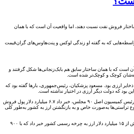
است؟
ساختار فروش نفت نسبت دهند، اما واقعیت آن است که با همان
لیارد دلار پول نفت از سوی تراستی‌ها می‌گوید. واسطه‌هایی که به گفته او زندگی لوکس و پنت‌هاوس‌های گران‌قیمت
 است که با همان ساختار سابق هم بابک‌زنجانی‌ها شکل گرفتند و
ره‌شان کوچک و کوچک‌تر شده است.
ولت از ذخایر ارزی بود. مسعود پزشکیان، رئیس‌جمهوری، بارها گفته بود که
بود که دولت دیگر ارزی در اختیار نداشته است.
پس از این ماجرا، افشاگری درباره تراستی‌ها و واسطه‌های فروش نفت بالا گرفت. روز هشتم دی‌ماه امسال، حسینعلی حاجی‌دلیگانی، نایب‌رئیس کمیسیون اصل ۹۰ مجلس، خبر داد ۶.۷ میلیارد دلار پول فروش
ع تراستی‌ها به‌صورت خاص و به بازنگشتن ارز به کشور به‌طور کلی
یکی از نمایندگان در گفت‌وگویی تلویزیونی، این رقم را حدود ۱۷ میلیارد دلار اعلام کرد. معاون سابق ارزی بانک مرکزی هم از بازنگرداندن بیش از ۱۵ میلیارد دلار ارز به چرخه رسمی کشور خبر داد که با ۹۰۰