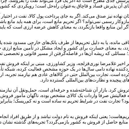
ن پرسش جدی مطرح است که اگر یک فرد می‌تواند نفت را بفروشد، چرا نها
عنای آن پذیرش فساد و قاچاق به‌عنوان راه‌حل است؛ رویکردی که کشور
ان نهاده نیز صدق می‌کند. اگر به جای پرداخت پول کالا، نفت در اختیار
زوکار رسمی نمی‌تواند؟ اگر تحریم مانع است، برای همه باید مانع باشد.
 این منابع واقعا بازنگردد، به معنای کاهش عرضه ارزی است که باید در
باقی مانده، یا به دلیل تحریم‌ها از طرف بانک‌های خارجی مسدود شده ی
، به معنای خسارت برای کشور و ایجاد مشکل در تأمین منابع ارزی خوا
مسائلی که ریشه آن‌ها در فاصله‌گرفتن از مسیر قانونی و تخصصی ت
ر اخیر غلامرضا نوری‌قزلجه، وزیر کشاورزی، مبنی بر اینکه فروش نفت 
ننده نهاده دامی سال‌ها در یک حوزه مشخص فعالیت کرده، شبکه تأمی
ده است. تجارت بین‌الملل حتی در کالاهای عادی هم نیازمند تجربه، ا
ی پیچیده و نظارت‌های بین‌المللی گسترده دارد.
روش کرد. بازار آن شناخته‌شده و حرفه‌ای است، حمل‌ونقل آن نیازمند 
 سابقه فعالیتش صرفا واردات یک کالای مشخص بوده، ناگهان مأمور ف
د؟ تجارت نفت در شرایط تحریم نه ساده است و نه کم‌ریسک؛ بنابراین
ریم‌هاست؛ یعنی اینکه فروش به نام دولت نباشد و از طریق افراد انج
ابع حاصل از فروش به کشور بازمی‌گردد؟ تجربه‌های گذشته نشان داده