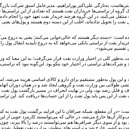
ی‌هاست. به‌تازگی علی‌اکبر پورابراهیم، مدیرعامل اسبق شرکت بازرگا
 گروه از تراستی‌ها خریداران نفت هستند که تعدادی از این تراستی‌ها 
نتقل می‌کنند. در این گروه هرچند خریدار نفت تعهد خود را انجام دا
ل نفت را تحویل نداده‌اند، اغلب از این دسته دوم هستند و پول‌های 
ده است: «دسته دیگر هستند که خالی‌خوانی می‌کنند؛ یعنی به دروغ م
خریدار نفت از تراستی بانکی می‌خواهد که به دروغ تأییدیه انتقال پول را 
ن تقسیم می‌شود».
به‌طور کلی در اختیار وزارت نفت قرار می‌گرفت؛ به این معنا که وز
 شرکت‌های تراستی در اختیار خود نیکو بود. این‌گونه نبود که تراستی
 این پول به‌طور مستقیم برای دارو و کالای اساسی هزینه می‌شد، اما م
ی طولانی بین وزارت نفت و گروهی ایجاد شد و در همان دوران اتهامات
و قابل رصد بود، ولی در نهایت انحراف در مسیر بازگشت پول نفت را ا
 نفت از این پس باید پول نفت را از این حساب‌ها دریافت کند. این تراس
ت: «در آن مقطع، شبکه صرافان با این فرایند برگشت پول نفت به کشور
 اینکه ۳۰ تا ۴۰ میلیارد دلار پول از کسب‌وکار آن‌ها خارج می‌شد، در حالی که می‌توانستند
بود و از سوی دیگر صرافی‌ها هم نمی‌توانستند درصد را بالا ببرند، چ
نفت به کشور خارج شد و تراستی‌های مطمئن وزارت نفت تعطیل شدند.