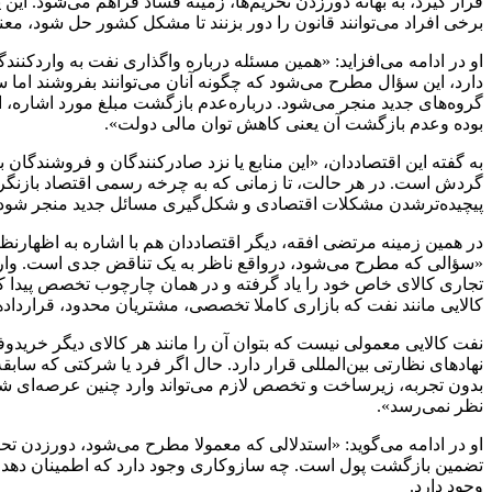
قرار گیرد، به بهانه دورزدن تحریم‌ها، زمینه فساد فراهم می‌شود. ای
برخی افراد می‌توانند قانون را دور بزنند تا مشکل کشور حل شود، م
او در ادامه می‌افزاید: «همین مسئله درباره واگذاری نفت به واردکنندگ
دارد، این سؤال مطرح می‌شود که چگونه آنان می‌توانند بفروشند اما سا
گروه‌های جدید منجر می‌شود. درباره‌عدم بازگشت مبلغ مورد اشاره، اگر
بوده وعدم بازگشت آن یعنی کاهش توان مالی دولت».
به گفته این اقتصاددان، «این منابع یا نزد صادرکنندگان و فروشندگان 
گردش است. در هر حالت، تا زمانی که به چرخه رسمی اقتصاد بازنگردد
پیچیده‌ترشدن مشکلات اقتصادی و شکل‌گیری مسائل جدید منجر شود؛ 
در همین زمینه مرتضی افقه، دیگر اقتصاددان هم با اشاره به اظهارنظ
«سؤالی که مطرح می‌شود، درواقع ناظر به یک تناقض جدی است. واردک
تجاری کالای خاص خود را یاد گرفته و در همان چارچوب تخصص پیدا کر
کالایی مانند نفت که بازاری کاملا تخصصی، مشتریان محدود، قراردادها
نفت کالایی معمولی نیست که بتوان آن را مانند هر کالای دیگر خریدوف
نهادهای نظارتی بین‌المللی قرار دارد. حال اگر فرد یا شرکتی که
بدون تجربه، زیرساخت و تخصص لازم می‌تواند وارد چنین عرصه‌ای شو
نظر نمی‌رسد».
او در ادامه می‌گوید: «استدلالی که معمولا مطرح می‌شود، دورزدن تح
تضمین بازگشت پول است. چه سازوکاری وجود دارد که اطمینان دهد من
وجود دارد.