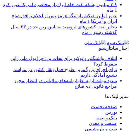
۳.۸ میلیون بشکه نفت خام ایران از محاصره آمریکا عبور کرد
1 ماه
عبور اولین نفتکش از تنگه هرمز پس از اعلام توافق صلح
ایران و آمریکا
1 ماه
ذخایر نفت کشورهای ثروتمند به پایین‌ترین حد در ۲۳ سال
گذشته رسید
1 ماه
اخبار سایت
آرشیو
ائتلاف واشنگتن و توکیو برای نجات ین؛ چرا پول ملی ژاپن
سقوط کرد؟
برای اجرای بزرگ‌ترین طرح حمل‌ونقل کشور در مراسم
تشییع آمادگی داریم
تمدید مهلت ارایه اظهارنامه‌های مالیاتی در انتظار مجوز
مراجع قانونی ذی‌‏صلاح
سایر لینک ها
صفحه نخست
بورس
بانک و بیمه
صنعت و معدن
نفت و پتروشیمی