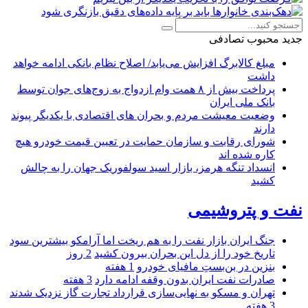
جدید
محبوب
تصادفی
مبلغ کالابرگ افزایش می‌یابد/ اصلاح نظام بانکی ادامه خواهد
داشت
پرداخت بیش از ۸ همت وام ازدواج به زوج‌های جوان توسط
بانک ملی ایران
وضعیت معیشت مردم و بحران های اقتصادی با یکدیگر پیوند
دارند
شورای رقابت و سازمان حمایت در تعیین قیمت خودرو هیچ
کاره شده اند
انسداد تنگه هرمز، بازار اسید سولفوریک جهان را به چالش
کشید
نفت و پتروشیمی
جنگ ایران بازار نفت را به هم ریخت اما آرامکو بیشترین سود
تاریخ خود را از دل این بحران بیرون کشید
2 روز
بنزین در بن‌بستِ مافیای خودرو
1 هفته
صادرات نفت ایران بدون وقفه ادامه دارد
3 هفته
تهران و مسکو به نهایی‌سازی قرارداد تجارت گاز نزدیک شدند
3 هفته