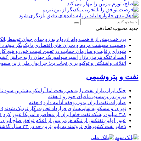
جدید
محبوب
تصادفی
پرداخت بیش از ۸ همت وام ازدواج به زوج‌های جوان توسط بانک ملی ایران
وضعیت معیشت مردم و بحران های اقتصادی با یکدیگر پیوند دار
شورای رقابت و سازمان حمایت در تعیین قیمت خودرو هیچ کاره
انسداد تنگه هرمز، بازار اسید سولفوریک جهان را به چالش کشی
ائتلاف واشنگتن و توکیو برای نجات ین؛ چرا پول ملی ژاپن سقو
نفت و پتروشیمی
جنگ ایران بازار نفت را به هم ریخت اما آرامکو بیشترین سود تا
بنزین در بن‌بستِ مافیای خودرو
1 هفته
صادرات نفت ایران بدون وقفه ادامه دارد
3 هفته
تهران و مسکو به نهایی‌سازی قرارداد تجارت گاز نزدیک شدند
3 هفته
۳.۸ میلیون بشکه نفت خام ایران از محاصره آمریکا عبور کرد
1 ما
عبور اولین نفتکش از تنگه هرمز پس از اعلام توافق صلح ایران و
ذخایر نفت کشورهای ثروتمند به پایین‌ترین حد در ۲۳ سال گذشته رسید