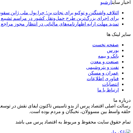
اخبار سایت
آرشیو
ائتلاف واشنگتن و توکیو برای نجات ین؛ چرا پول ملی ژاپن سقو
برای اجرای بزرگ‌ترین طرح حمل‌ونقل کشور در مراسم تشییع آ
تمدید مهلت ارایه اظهارنامه‌های مالیاتی در انتظار مجوز مراجع 
سایر لینک ها
صفحه نخست
بورس
بانک و بیمه
صنعت و معدن
نفت و پتروشیمی
عمران و مسکن
فناوری اطلاعات
انتصابات
ارتباط با ما
درباره ما
رسالت اصلی اقتصاد پرس از بدو تاسیس تاکنون ایفای نقش در توسعه
حلقه واسط بین مسوولان، نخبگان و مردم بوده است.
تمام حقوق سایت محفوظ و مربوط به اقتصاد پرس می باشد