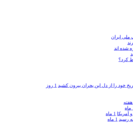
ند
 شده اند
د
ط کرد؟
ریخ خود را از دل این بحران بیرون کشید
1 روز
ه
 آمریکا
1 ماه
1 ماه