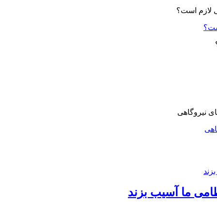
ست؟
اهی
امی ما آسیب بزند