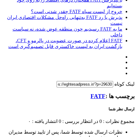
بسته‌ایم
خروج از لیست سیاه FATF چقدر شدنی است؟
پذیرش یا رد FATF به‌تنهایی راه‌حل مشکلات اقتصادی ایران
نیست
ما به FATF رسیدیم چون منطقه عوض شده، نه سیاست
داخلی
FATF اعلام کرده در صورت عضویت در پالرمو و CFT،
بازگشت ایران به لیست خاکستری قابل تصمیم‌گیری است
لینک کوتاه
برچسب ها :
FATF
ارسال نظر شما
مجموع نظرات : 0
در انتظار بررسی : 0
انتشار یافته : ۰
نظرات ارسال شده توسط شما، پس از تایید توسط مدیران