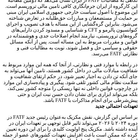
نگاهی به مطالبات FATF از ایران نشان می‌دهد که دومین مطالبه
این کارگروه از ایران جرم‌انگاری کافی تامین مالی تروریسم است.
این موضوع با اصول سیاست خارجی جمهوری اسلامی ایران مبنی
بر حمایت از مستضعفان و مبارزات حق‌طلبانه در تعارض شناخته
می‌شود. بنابراین گره‌گشایی از این مساله با هدف تصویب و اجرای
کنوانسیون پالرمو و CFT و شناسایی و مسدود کردن دارایی‌های
گروه‌های تروریستی، نیازمند انجام اصلاحات جدی و هوشمندانه در
قوانین و مقررات مربوط به این مساله است. پس از آنکه مسائل
حقوقی و سیاسی حل و فصل شوند، نوبت به مطالبات فنی و
نظارتی FATF می‌رسد.
در رابطه با موارد فنی و نظارتی، از آنجا که همه این موارد مربوط به
شفافیت مبادلات مالی در داخل کشور هستند، تامین آنها می‌تواند به
جای آنکه تن دادن به اجبار تعبیر شود، در حکم ارتقای شفافیت و
سلامت نظام مالی کشور تلقی شود. پیگیری و پیاده‌سازی این موارد
در چارچوب قوانین داخلی نه تنها ریسکی را متوجه کشور نمی‌کند،
بلکه می‌تواند ابزاری برای نشان دادن حسن نیت ایران و حتی
پیش‌شرطی برای انجام مذاکرات با FATF باشد.
تعهدات احتمالی جدید
بر اساس این گزارش، نقش مکزیک به‌عنوان رئیس جدید FATF در
دوره ۲۰۲۴ تا ۲۰۲۶ می‌تواند تاثیر قابل توجهی بر تعهدات ایران در
آینده داشته باشد. مکزیک پنج اولویت کلیدی را برای این دوره تعیین
کرده که ممکن است باعث افزایش تعهدات کشورهای عضو از جمله