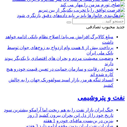
جدید
محبوب
تصادفی
مبلغ کالابرگ افزایش می‌یابد/ اصلاح نظام بانکی ادامه خواهد
داشت
پرداخت بیش از ۸ همت وام ازدواج به زوج‌های جوان توسط
بانک ملی ایران
وضعیت معیشت مردم و بحران های اقتصادی با یکدیگر پیوند
دارند
شورای رقابت و سازمان حمایت در تعیین قیمت خودرو هیچ
کاره شده اند
انسداد تنگه هرمز، بازار اسید سولفوریک جهان را به چالش
کشید
نفت و پتروشیمی
جنگ ایران بازار نفت را به هم ریخت اما آرامکو بیشترین سود
تاریخ خود را از دل این بحران بیرون کشید
3 روز
بنزین در بن‌بستِ مافیای خودرو
1 هفته
صادرات نفت ایران بدون وقفه ادامه دارد
3 هفته