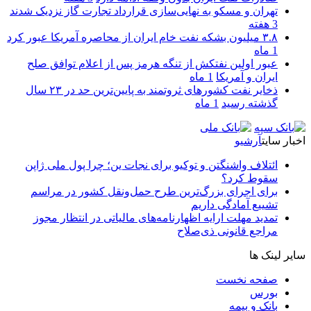
تهران و مسکو به نهایی‌سازی قرارداد تجارت گاز نزدیک شدند
3 هفته
۳.۸ میلیون بشکه نفت خام ایران از محاصره آمریکا عبور کرد
1 ماه
عبور اولین نفتکش از تنگه هرمز پس از اعلام توافق صلح
ایران و آمریکا
1 ماه
ذخایر نفت کشورهای ثروتمند به پایین‌ترین حد در ۲۳ سال
گذشته رسید
1 ماه
اخبار سایت
آرشیو
ائتلاف واشنگتن و توکیو برای نجات ین؛ چرا پول ملی ژاپن
سقوط کرد؟
برای اجرای بزرگ‌ترین طرح حمل‌ونقل کشور در مراسم
تشییع آمادگی داریم
تمدید مهلت ارایه اظهارنامه‌های مالیاتی در انتظار مجوز
مراجع قانونی ذی‌‏صلاح
سایر لینک ها
صفحه نخست
بورس
بانک و بیمه