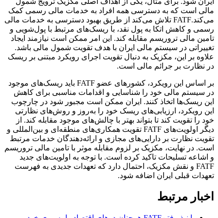
ایران شود. برای مثال، یکی از اهداف اصلی مکزیک ترویج شمول
مالی است که به دسترسی همه افراد به خدمات مالی رسمی کمک
می‌کند.FATF تلاش می‌کند از طریق بهبود دسترسی به خدمات مالی
رسمی و کاهش اتکا به پول نقد، با ریسک‌های مرتبط با پول‌شویی و
تامین مالی تروریسم مقابله کند. این امر ممکن است نیازمند ایجاد
تغییراتی در سیستم مالی ایران با هدف تقویت شمول مالی باشد.
علاوه بر این، مکزیک به دنبال تقویت اجرای رویکرد مبتنی بر ریسک
در نظارت بر جرائم مالی است.
بر اساس این رویکرد، کشورهای عضو FATF باید ریسک‌های موجود
در سیستم مالی خود را شناسایی و اقدامات مناسبی برای کاهش
این ریسک‌ها اتخاذ کنند. ایران ممکن است مجبور شود در چارچوب
این رویکرد، ارزیابی‌های ریسک خود را به‌روز و روش‌های نظارتی
خود را تقویت کند تا بتواند بهتر با چالش‌های موجود مقابله کند. از
دیگر اولویت‌های FATF تقویت همکاری‌های منطقه‌ای و بین‌المللی و
تقویت نظارت بر دارایی‌های مجازی و ارائه‌دهندگان خدمات مرتبط
است. در نهایت، مکزیک بر لزوم مقابله موثر با تامین مالی تروریسم
و اشاعه تسلیحات تاکید کرده است. با توجه به اولویت‌های جدید
FATF و نقش مکزیک، احتمال دارد که تعهدات جدیدی به فهرست
تعهدات قبلی ایران اضافه شود.
اخبار مرتبط
با نپذیرفتنFATF همچنان درهای اقتصاد را به روی خود