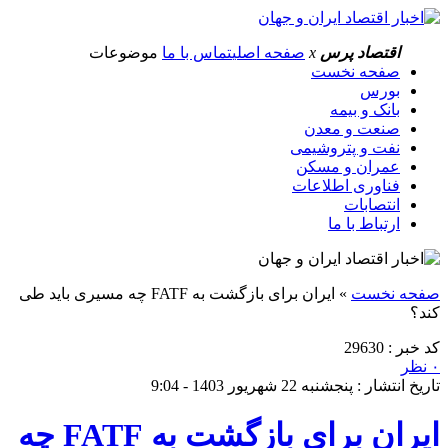
اقتصاد پرس
x
صفحه اصلی
تماس با ما
موضوعات
صفحه نخست
بورس
بانک و بیمه
صنعت و معدن
نفت و پتروشیمی
عمران و مسکن
فناوری اطلاعات
انتصابات
ارتباط با ما
صفحه نخست
»
ایران برای بازگشت به FATF چه مسیری باید طی
کند؟
کد خبر : 29630
۰ نظر
تاریخ انتشار : پنجشنبه 22 شهریور 1403 - 9:04
ایران برای بازگشت به FATF چه