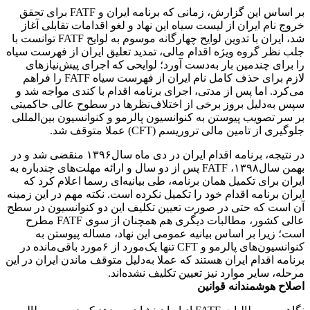
بر اساس این گزارش، زمانی که برنامه ایران و FATF برای تحقق
خروج نام ایران از لیست سیاه این نهاد و لغو اقدامات تقابلی آغاز
شد، ایران با تدوین لوایح چهارگانه موسوم به لوایح FATF توانست با
جلب نظر گروه ویژه اقدام مالی، تمدید تعلیق ایران از فهرست سیاه
را برای چندمین بار به‌دست آورد؛ لوایحی که اجرای پیش‌نیازهای
لازم برای حذف کامل نام ایران از فهرست سیاه FATF را فراهم
می‌کرد. اما پس از مدتی، اجرای برنامه اقدام با کندی مواجه شد و
سپس به‌دلیل بروز برخی از اختلاف‌نظرها در سطوح عالی حاکمیتی
بر سر تصویب پیوستن به کنوانسیون پالرمو و کنوانسیون بین‌المللی
جلوگیری از تامین مالی تروریسم (CFT) عملا متوقف شد.
در نتیجه، برنامه اقدام ایران در دی ماه سال۱۳۹۶ منقضی شد و در
بهمن سال۱۳۹۸، FATF پس از دو سال و ارائه مهلت‌های چندباره به
ایران برای تکمیل همان برنامه، طی بیانیه‌ای رسما اعلام کرد که
ایران برنامه اقدام خود را تکمیل نکرده است. نکته مهم در این زمینه
آن است که حتی در صورت تعیین تکلیف این دو کنوانسیون در سطح
عالی کشور، مطالبات دیگری هم همچنان از سوی FATF مطرح
است؛ زیرا بر اساس بیانیه عمومی این نهاد، مساله پیوستن به
کنوانسیون‌های پالرمو و CFT تنها یک‌مورد از ۶مورد باقی‌مانده در
برنامه اقدام ایران هستند که عملا به‌دلیل متوقف ماندن ایران در این
مرحله، سایر موارد نیز تعیین تکلیف نشده‌اند.
اصلاح هوشمندانه قوانین