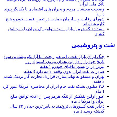
بانک ملی ایران
وضعیت معیشت مردم و بحران های اقتصادی با یکدیگر پیوند
دارند
شورای رقابت و سازمان حمایت در تعیین قیمت خودرو هیچ
کاره شده اند
انسداد تنگه هرمز، بازار اسید سولفوریک جهان را به چالش
کشید
نفت و پتروشیمی
جنگ ایران بازار نفت را به هم ریخت اما آرامکو بیشترین سود
تاریخ خود را از دل این بحران بیرون کشید
4 روز
بنزین در بن‌بستِ مافیای خودرو
1 هفته
صادرات نفت ایران بدون وقفه ادامه دارد
3 هفته
تهران و مسکو به نهایی‌سازی قرارداد تجارت گاز نزدیک شدند
3 هفته
۳.۸ میلیون بشکه نفت خام ایران از محاصره آمریکا عبور کرد
1 ماه
عبور اولین نفتکش از تنگه هرمز پس از اعلام توافق صلح
ایران و آمریکا
1 ماه
ذخایر نفت کشورهای ثروتمند به پایین‌ترین حد در ۲۳ سال
گذشته رسید
1 ماه