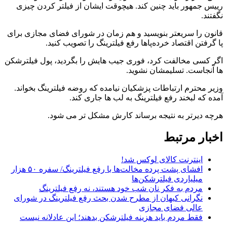
رییس جمهور باید چنین کند. هیچوقت ایشان از فیلتر کردن چیزی
نگفتند.
قانون را سریعتر بنویسید و هم زمان در شورای فضای مجازی برای
پا گرفتن اقتصاد خرده‌پاها رفع فیلترینگ را تصویب کنید.
اگر کسی مخالفت کرد، فوری جیب هایش را بگردید، پول فیلترشکن
ها آنجاست. تسلیمشان نشوید.
وزیر محترم ارتباطات پزشکیان نیامده که روضه فیلترینگ بخواند.
آمده که لبخند رفع فیلترینگ به لب ها جاری کند.
هرچه دیرتر به نتیجه برساند کارش مشکل تر می شود.
اخبار مرتبط
اینترنت کالای لوکس شد!
افشای پشت پرده مخالت‌ها با رفع فیلترینگ/ سفره ۵۰ هزار
میلیاردی فیلترشکن‌ها
مردم به فکر نان شب خود هستند، نه رفع فیلترینگ
نگرانی کیهان از مطرح شدن بحث رفع فیلترینگ در شورای
عالی فضای مجازی
فقط مردم باید هزینه فیلترشکن بدهند؛ این عادلانه نیست