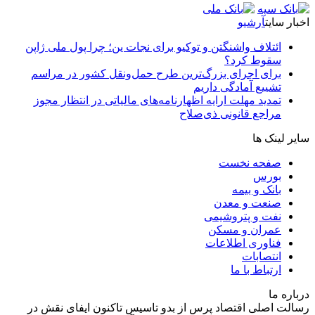
اخبار سایت
آرشیو
ائتلاف واشنگتن و توکیو برای نجات ین؛ چرا پول ملی ژاپن
سقوط کرد؟
برای اجرای بزرگ‌ترین طرح حمل‌ونقل کشور در مراسم
تشییع آمادگی داریم
تمدید مهلت ارایه اظهارنامه‌های مالیاتی در انتظار مجوز
مراجع قانونی ذی‌‏صلاح
سایر لینک ها
صفحه نخست
بورس
بانک و بیمه
صنعت و معدن
نفت و پتروشیمی
عمران و مسکن
فناوری اطلاعات
انتصابات
ارتباط با ما
درباره ما
رسالت اصلی اقتصاد پرس از بدو تاسیس تاکنون ایفای نقش در