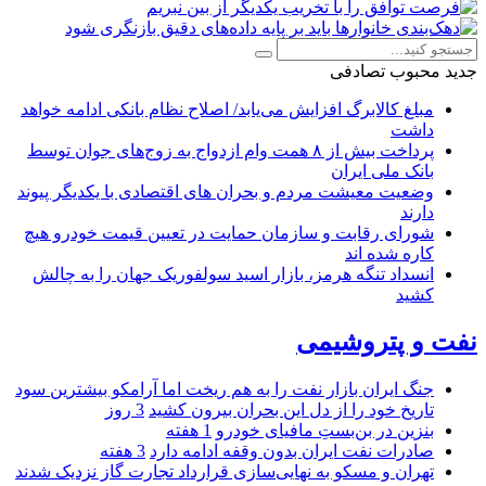
جدید
محبوب
تصادفی
مبلغ کالابرگ افزایش می‌یابد/ اصلاح نظام بانکی ادامه خواهد
داشت
پرداخت بیش از ۸ همت وام ازدواج به زوج‌های جوان توسط
بانک ملی ایران
وضعیت معیشت مردم و بحران های اقتصادی با یکدیگر پیوند
دارند
شورای رقابت و سازمان حمایت در تعیین قیمت خودرو هیچ
کاره شده اند
انسداد تنگه هرمز، بازار اسید سولفوریک جهان را به چالش
کشید
نفت و پتروشیمی
جنگ ایران بازار نفت را به هم ریخت اما آرامکو بیشترین سود
تاریخ خود را از دل این بحران بیرون کشید
3 روز
بنزین در بن‌بستِ مافیای خودرو
1 هفته
صادرات نفت ایران بدون وقفه ادامه دارد
3 هفته
تهران و مسکو به نهایی‌سازی قرارداد تجارت گاز نزدیک شدند