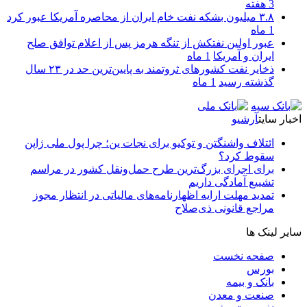
3 هفته
۳.۸ میلیون بشکه نفت خام ایران از محاصره آمریکا عبور کرد
1 ماه
عبور اولین نفتکش از تنگه هرمز پس از اعلام توافق صلح
ایران و آمریکا
1 ماه
ذخایر نفت کشورهای ثروتمند به پایین‌ترین حد در ۲۳ سال
گذشته رسید
1 ماه
اخبار سایت
آرشیو
ائتلاف واشنگتن و توکیو برای نجات ین؛ چرا پول ملی ژاپن
سقوط کرد؟
برای اجرای بزرگ‌ترین طرح حمل‌ونقل کشور در مراسم
تشییع آمادگی داریم
تمدید مهلت ارایه اظهارنامه‌های مالیاتی در انتظار مجوز
مراجع قانونی ذی‌‏صلاح
سایر لینک ها
صفحه نخست
بورس
بانک و بیمه
صنعت و معدن