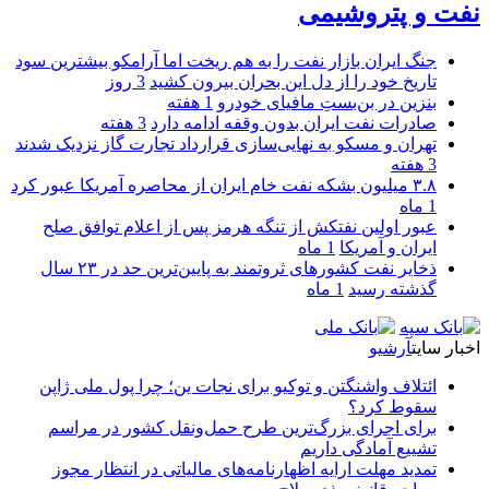
نفت و پتروشیمی
جنگ ایران بازار نفت را به هم ریخت اما آرامکو بیشترین سود
تاریخ خود را از دل این بحران بیرون کشید
3 روز
بنزین در بن‌بستِ مافیای خودرو
1 هفته
صادرات نفت ایران بدون وقفه ادامه دارد
3 هفته
تهران و مسکو به نهایی‌سازی قرارداد تجارت گاز نزدیک شدند
3 هفته
۳.۸ میلیون بشکه نفت خام ایران از محاصره آمریکا عبور کرد
1 ماه
عبور اولین نفتکش از تنگه هرمز پس از اعلام توافق صلح
ایران و آمریکا
1 ماه
ذخایر نفت کشورهای ثروتمند به پایین‌ترین حد در ۲۳ سال
گذشته رسید
1 ماه
اخبار سایت
آرشیو
ائتلاف واشنگتن و توکیو برای نجات ین؛ چرا پول ملی ژاپن
سقوط کرد؟
برای اجرای بزرگ‌ترین طرح حمل‌ونقل کشور در مراسم
تشییع آمادگی داریم
تمدید مهلت ارایه اظهارنامه‌های مالیاتی در انتظار مجوز