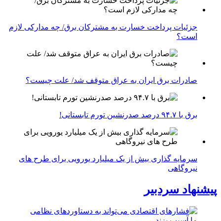
جزئیات پرداخت خسارت به مشترکان برق/ چه مدارکی لازم
است؟
صادرات برق ایران به عراق متوقف شد/ علت چیست؟
برق با ۹۴.۷ درصد صدرنشین تورم تابستانی!
سرمایه گذاری بیش از یک میلیارد یورویی برای طرح های
نیروگاهی
پیشنهاد سردبیر