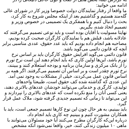
ادامه می خوانید:
ما واقعا از رفتار نمایندگان دولت خصوصا وزیر کار در شورای عالی
گله‌مند هستیم و گذاشتیم بعد از اینکه مجلس شروع به کار کرد،
بحث را دنبال کنیم و با همفکری یک تصمیمی در خصوص وزیر و
تصمیم اتخاذ شده، بگیریم.
نهایتا مسولیت با آقایان بوده است و باید نوعی تصمیم می‌گرفتند که
عادلانه باشد، قبلش هم با نمایندگان کارگران‌ صحبت کرده بودیم،
مصاحبه هم انجام داده بودیم که باید عدد حقوق، عددی مناسبی برابر
آنچه که قانون دائمی می‌گوید باشد.
قانون دائمی می‌گوید افرایش حقوق کارگران باید بر اساس نرخ
تورم‌ باشد، این‌ها اولین کاری که باید انجام دهند این است نرخ تورم‌
را از بانک مرکزی و سازمان برنامه و بودجه استعلام کنند و ببینند،
نرخ تورم چقدر است و بر اساس آن تصمیم می‌‌گرفتند. اگر همه بر
اساس قانون عمل می‌کردند، خیلی از مشکلات به وجود نمی آمد.
این عددی که گذاشته شده کف حقوق است، طبیعتا واحدهای
تولیدی، کارگری و خدماتی می‌توانند خودشان عددهای بالاتری دهند،
یعنی کسی آنان را منع نکرده است که عددهای بالاتری را نپردازند و
این می‌تواند تا زمانی که تصمیم جدیدی گرفته شود، ملاک عمل قرار
گیرد.
باید ببینیم، به هر حال چون این نوع کارها تصمیم جمعی است، باید با
همکاران مشورت کنیم و ببینیم چه کاری باید انجام داد.
درباره این‌که کارگران مطرح می‌کنند آیا خود مسئولان می‌توانند با
ماهی ۱۰ میلیون زندگی کنند، خیر، واقعا نمی‌شود آنکه مشخص