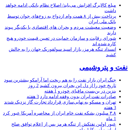
مبلغ کالابرگ افزایش می‌یابد/ اصلاح نظام بانکی ادامه خواهد
داشت
پرداخت بیش از ۸ همت وام ازدواج به زوج‌های جوان توسط
بانک ملی ایران
وضعیت معیشت مردم و بحران های اقتصادی با یکدیگر پیوند
دارند
شورای رقابت و سازمان حمایت در تعیین قیمت خودرو هیچ
کاره شده اند
انسداد تنگه هرمز، بازار اسید سولفوریک جهان را به چالش
کشید
نفت و پتروشیمی
جنگ ایران بازار نفت را به هم ریخت اما آرامکو بیشترین سود
تاریخ خود را از دل این بحران بیرون کشید
2 روز
بنزین در بن‌بستِ مافیای خودرو
1 هفته
صادرات نفت ایران بدون وقفه ادامه دارد
3 هفته
تهران و مسکو به نهایی‌سازی قرارداد تجارت گاز نزدیک شدند
3 هفته
۳.۸ میلیون بشکه نفت خام ایران از محاصره آمریکا عبور کرد
1 ماه
عبور اولین نفتکش از تنگه هرمز پس از اعلام توافق صلح
ایران و آمریکا
1 ماه