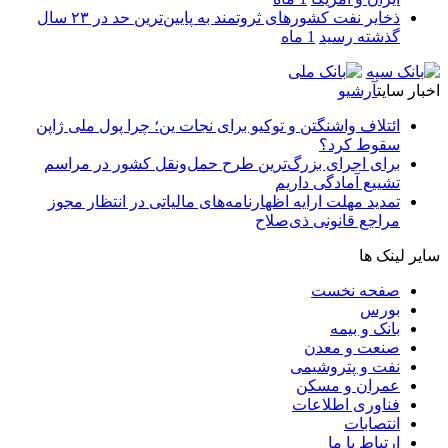
ذخایر نفت کشورهای ثروتمند به پایین‌ترین حد در ۲۳ سال
گذشته رسید
1 ماه
اخبار سایت
آرشیو
ائتلاف واشنگتن و توکیو برای نجات ین؛ چرا پول ملی ژاپن
سقوط کرد؟
برای اجرای بزرگ‌ترین طرح حمل‌ونقل کشور در مراسم
تشییع آمادگی داریم
تمدید مهلت ارایه اظهارنامه‌های مالیاتی در انتظار مجوز
مراجع قانونی ذی‌‏صلاح
سایر لینک ها
صفحه نخست
بورس
بانک و بیمه
صنعت و معدن
نفت و پتروشیمی
عمران و مسکن
فناوری اطلاعات
انتصابات
ارتباط با ما