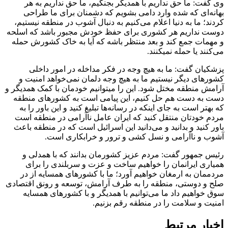
وی گفت: ما حق نداریم با همدیگر بجنگیم، ما حق نداریم به هر
بهانه‌ای که شده وارد دامی بشویم که دشمنان برای ما طراحی
کردند؛ ما به دنیا اعلام می‌کنیم به دنبال آشوب در منطقه نیستیم،
دوست نداریم هر کشوری برای حفظ خودش مجبور باشد که اسلحه
و مهمات جمع کند و بعد منتظر باشه که آیا به خاک کشورش حمله
می‌کنند یا حمله نمیکنند.
پزشکیان گفت: ما به هیچ وجه در فکر مداخله در امور داخلی
کشور‌های دیگر نیستیم ما به هیچ وجه دلمان نمی‌خواهد امنیت و
آرامش منطقه مختل شود. این را میتوانیم خودمان با کمک همدیگر و
دست به دست هم حل کنیم، این پیامی است به کشور‌های منطقه
که بهتر است به جای اینکه در رسانه‌ها تبلیغ کنید و این باور را به
مردم خودتان منتقل کنید که ایران عامل ناآرامی در منطقه است
باور کنید و بدانید و می‌دانید این اسرائیل است که در منطقه باعث
آشوب و ناآرامی و نسل کشی و ترور و خرابکاری است.
رئیس جمهور گفت: مردم عزیز کشورمان بدانند که با همدلی و
همیاری ایرانمان را خواهیم ساخت و عزت و سربلندی را برای
مردممان به ارمغان خواهیم آورد؛ ما با کشور‌های همسایه از در
صلح و دوستی، منطقه را به طرف آرامش، توسعه و رونق اقتصادی
سوق خواهیم داد ما می‌توانیم با همدیگر و با کشور‌های همسایه
امنیت و سلامت را در منطقه رقم بزنیم.
اخبار مرتبط