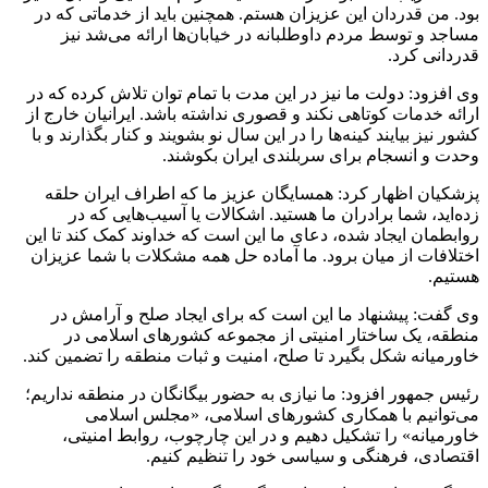
بود. من قدردان این عزیزان هستم. همچنین باید از خدماتی که در
مساجد و توسط مردم داوطلبانه در خیابان‌ها ارائه می‌شد نیز
قدردانی کرد.
وی افزود: دولت ما نیز در این مدت با تمام توان تلاش کرده که در
ارائه خدمات کوتاهی نکند و قصوری نداشته باشد. ایرانیان خارج از
کشور نیز بیایند کینه‌ها را در این سال نو بشویند و کنار بگذارند و با
وحدت و انسجام برای سربلندی ایران بکوشند.
پزشکیان اظهار کرد: همسایگان عزیز ما که اطراف ایران حلقه
زده‌اید، شما برادران ما هستید. اشکالات یا آسیب‌هایی که در
روابطمان ایجاد شده، دعای ما این است که خداوند کمک کند تا این
اختلافات از میان برود. ما آماده حل همه مشکلات با شما عزیزان
هستیم.
وی گفت: پیشنهاد ما این است که برای ایجاد صلح و آرامش در
منطقه، یک ساختار امنیتی از مجموعه کشور‌های اسلامی در
خاورمیانه شکل بگیرد تا صلح، امنیت و ثبات منطقه را تضمین کند.
رئیس جمهور افزود: ما نیازی به حضور بیگانگان در منطقه نداریم؛
می‌توانیم با همکاری کشور‌های اسلامی، «مجلس اسلامی
خاورمیانه» را تشکیل دهیم و در این چارچوب، روابط امنیتی،
اقتصادی، فرهنگی و سیاسی خود را تنظیم کنیم.