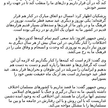
کند که در آن قرار داریم و دل‌های ما را منقلب کند تا در جهت راه و
مسیر خودش.
پزشکیان اظهار کرد: امسال دو اتفاق مبارک در کنار هم قرار
گرفته‌اند؛ یکی نوروز و دیگری عید سعید فطر ماست، نوروز در
فرهنگ ما و در باور ما از قرن‌ها و سده‌های بسیار قدیم هزاره‌های
قدیم در کشور ما به عنوان یک آغازی نو در زندگی بوده است.
رئیس جمهور افزود: باید سعی کنیم تمام کینه‌ها کدورت‌ها و
اختلافات را کنار بگذاریم، در این سال بیش از هر سال دیگری به
نوروز نیاز داریم به نوروزی که وحدت و انسجام و وفاق ملی را در
فرهنگ ما به رخ می‌کشد.
وی گفت: لازم است که کینه‌ها را کنار بگذاریم که لازمه آن این
است که گرفتاری‌ها و عقده‌ها را پاره کنیم و دست به دست هم
بدهیم و ایرانمان را سربلند در این طوفان و بحران‌ها قرار بدهد. عید
فطر عید خودسازی است بعد از یک ماه حقیقت نفس خود را
بسوزانیم.
رییس جمهور گفت: ما قصد نداریم با کشور‌های مسلمان اختلاف
داشته باشیم، ما به دنبال درگیری و جنگ با کشور‌های اسلامی
نیستیم. آنها برادران ما هستند. این اختلافی که به وجود آمده دشمن
غداریست که با این روش و با این رفتارش در جامعه ما و بین ما
مسلمان‌ها را با مشکل مواجه می‌کند.