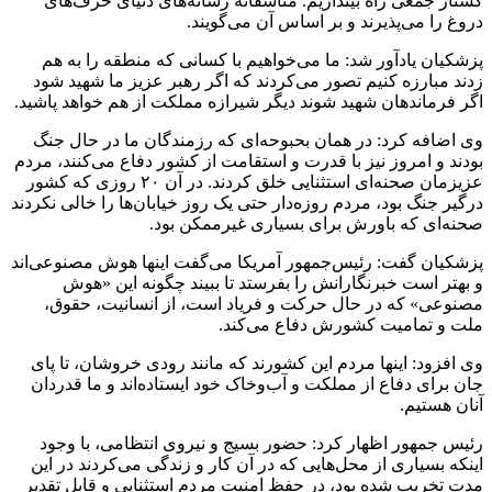
کشتار جمعی راه بیندازیم. متاسفانه رسانه‌های دنیای حرف‌های
دروغ را می‌پذیرند و بر اساس آن می‌گویند.
پزشکیان یادآور شد: ما می‌خواهیم با کسانی که منطقه را به هم
زدند مبارزه کنیم تصور می‌کردند که اگر رهبر عزیز ما شهید شود
اگر فرماندهان شهید شوند دیگر شیرازه مملکت از هم خواهد پاشید.
وی اضافه کرد: در همان بحبوحه‌ای که رزمندگان ما در حال جنگ
بودند و امروز نیز با قدرت و استقامت از کشور دفاع می‌کنند، مردم
عزیزمان صحنه‌ای استثنایی خلق کردند. در آن ۲۰ روزی که کشور
درگیر جنگ بود، مردم روزه‌دار حتی یک روز خیابان‌ها را خالی نکردند
صحنه‌ای که باورش برای بسیاری غیرممکن بود.
پزشکیان گفت: رئیس‌جمهور آمریکا می‌گفت اینها هوش مصنوعی‌اند
و بهتر است خبرنگارانش را بفرستد تا ببیند چگونه این «هوش
مصنوعی» که در حال حرکت و فریاد است، از انسانیت، حقوق،
ملت و تمامیت کشورش دفاع می‌کند.
وی افزود: اینها مردم این کشورند که مانند رودی خروشان، تا پای
جان برای دفاع از مملکت و آب‌وخاک خود ایستاده‌اند و ما قدردان
آنان هستیم.
رئیس جمهور اظهار کرد: حضور بسیج و نیروی انتظامی، با وجود
اینکه بسیاری از محل‌هایی که در آن کار و زندگی می‌کردند در این
مدت تخریب شده بود، در حفظ امنیت مردم استثنایی و قابل تقدیر