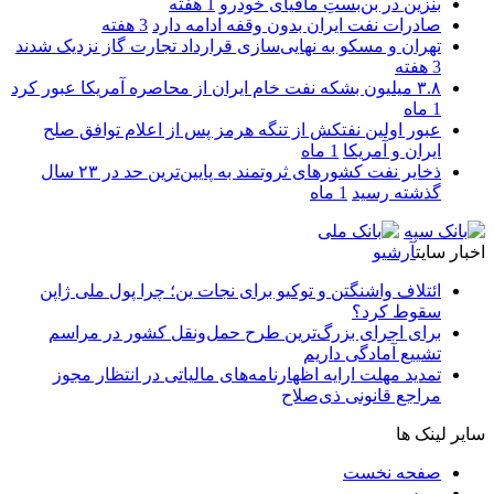
بنزین در بن‌بستِ مافیای خودرو
1 هفته
صادرات نفت ایران بدون وقفه ادامه دارد
3 هفته
تهران و مسکو به نهایی‌سازی قرارداد تجارت گاز نزدیک شدند
3 هفته
۳.۸ میلیون بشکه نفت خام ایران از محاصره آمریکا عبور کرد
1 ماه
عبور اولین نفتکش از تنگه هرمز پس از اعلام توافق صلح
ایران و آمریکا
1 ماه
ذخایر نفت کشورهای ثروتمند به پایین‌ترین حد در ۲۳ سال
گذشته رسید
1 ماه
اخبار سایت
آرشیو
ائتلاف واشنگتن و توکیو برای نجات ین؛ چرا پول ملی ژاپن
سقوط کرد؟
برای اجرای بزرگ‌ترین طرح حمل‌ونقل کشور در مراسم
تشییع آمادگی داریم
تمدید مهلت ارایه اظهارنامه‌های مالیاتی در انتظار مجوز
مراجع قانونی ذی‌‏صلاح
سایر لینک ها
صفحه نخست
بورس