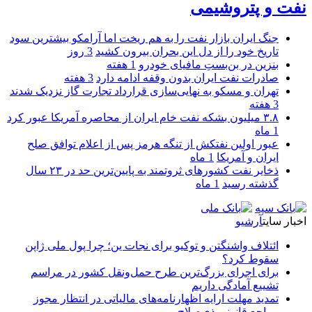
نفت و پتروشیمی
جنگ ایران بازار نفت را به هم ریخت اما آرامکو بیشترین سود
تاریخ خود را از دل این بحران بیرون کشید
3 روز
بنزین در بن‌بستِ مافیای خودرو
1 هفته
صادرات نفت ایران بدون وقفه ادامه دارد
3 هفته
تهران و مسکو به نهایی‌سازی قرارداد تجارت گاز نزدیک شدند
3 هفته
۳.۸ میلیون بشکه نفت خام ایران از محاصره آمریکا عبور کرد
1 ماه
عبور اولین نفتکش از تنگه هرمز پس از اعلام توافق صلح
ایران و آمریکا
1 ماه
ذخایر نفت کشورهای ثروتمند به پایین‌ترین حد در ۲۳ سال
گذشته رسید
1 ماه
اخبار سایت
آرشیو
ائتلاف واشنگتن و توکیو برای نجات ین؛ چرا پول ملی ژاپن
سقوط کرد؟
برای اجرای بزرگ‌ترین طرح حمل‌ونقل کشور در مراسم
تشییع آمادگی داریم
تمدید مهلت ارایه اظهارنامه‌های مالیاتی در انتظار مجوز
مراجع قانونی ذی‌‏صلاح