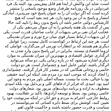
است، شاید این واکنش از ابتدا هم قابل پیش‌بینی بود. البته یک فرد
غیردولتی در یک روزنامه طرفدار وضع موجود پاسخی را منتشر
کرده است که اگر دولت آن را به عنوان پاسخ خود می‌پذیرد، آمادگی
انتشار و پاسخ به آن نیز وجود دارد، هر چند بعید است که هیچ
کارشناس دولتی حاضر باشد آن پاسخ بدون ربط را تایید کند. حالا
پس از گذشت یک هفته پاسخم را به آن سوال می‌دهم. یکی از
عجایب ایران نفی برخی بدیهیات از جانب صاحبان قدرت است. یکی
از این بدیهیات ارتباط بسیار قوی میان نرخ تورم و میزان نقدینگی
است. هر چند این ارتباط در کوتاه‌مدت کامل نیست، زیرا عوامل
دیگری هم هستند که بر انتظارات تورمی اثر می‌گذارند، عواملی که
لزوما اقتصادی نیستند. بنابراین در این پاسخ بدون وارد شدن به
اثرگذاری عوامل اقتصادی و مهم‌ترین آن میزان نقدینگی به موارد
دیگری اشاره می‌شود که در بازه زمانی یکی، دو ساله می‌توانند
اثرگذار باشند. اولین عامل امید و چشم‌انداز است. هر دو دولت
خاتمی و روحانی هنگامی که در مصدر کار قرار گرفتند، چشم‌اندازی
را ایجاد کردند که موجب امید نزد مردم شد. اینکه این امید حقیقی
بود یا خیالی، بحث ما نیست. مساله اصلی باور مردم به وجود این
امید بود. امیدی که فراتر از ادعاهای کلی و بی‌دلیل بود، بلکه امیدی
معطوف به اراده و برنامه دولت‌های مزبور بود. شعارهای دولت
خاتمی روشن بود. بسط و توسعه آزادی‌ها، تاکید بر عقلانیت، بهبود
روابط خارجی، احترام به مردم و حق آنان در اینکه سرنوشت خود را
تعیین کنند، کوشش برای بسط دایره کسانی که می‌توانستند در
سیاست و قدرت حضور داشته باشند و حاکمیت قانون اهم