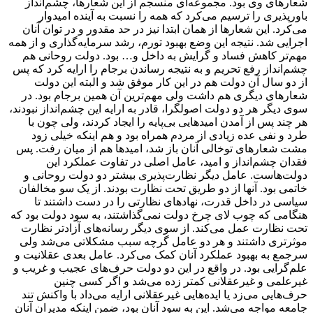
شعارهای وی بود. مجموعه‌ای منسجم از این شعارها، چشم‌انداز
باورپذیری را ترسیم می‌کرد که همه را نسبت به آینده امیدوار
می‌کرد. این شعارها از همان ابتدا نیز در حد مقدور و در توان آنان
اجرایی شد. نتیجه این وضع بهبود تورم، رشد سرمایه‌گذاری و از همه
مهم‌تر کاهش فساد و گرایش به داخل و… بود. دولت روحانی هم
چشم‌انداز رفع تحریم و به نتیجه رساندن برجام را ارایه کرد که پس
از دو سال آن دولت هم در این کار موفق شد و البته این دولت
شعارهای دیگری هم داشت ولی مهم‌ترین آن همین برجام بود. در
سوی دیگر هر دو دولت اصولگرا، قادر به ارایه این چشم‌انداز نبودند،
هر چند پس از آمدن امیدهایی بی‌پایه را ایجاد کردند، ولی چون با
طرد و نفی عده زیادی از مردم همراه بود و هم اینکه خیلی زود
مشت شعارهای توخالی آنان باز شد، امیدها هم از میان رفت. پس
فقدان چشم‌انداز و امید، عامل اصلی در تفاوت عملکرد این
دولت‌هاست. عامل دیگر نظارت‌پذیری بیشتر دو دولت روحانی و
خاتمی بود. آنها از دو طریق تحت نظارت بودند. از یک سو مخالفان
سیاسی در داخل قدرت، نهادهای نظارتی را در دست داشتند تا
هنگامی که چوب لای چرخ دولت نمی‌گذاشتند، به سود دولت بود که
تحت نظارت عمل می‌کند. از سوی دیگر رسانه‌های آزادتر نظارت
موثرتری داشتند و هر دو عامل ‌گرچه سبب مشکلاتی می‌شد ولی
سرجمع به بهبود عملکرد آنان کمک می‌کرد. عامل بعدی عقلانیت و
علم‌گرایی بود. در واقع در این دو دولت حرف‌های عجیب و غریب و
غیرعلمی و غیرعقلانی کمتر زده می‌شد و اگر کسی چنین
حرف‌هایی می‌زد یا ایده‌هایی غیرعقلانی ارایه می‌داد با واکنش تند
جامعه مواجه می‌شد. این به سود آنان بود، ضمن اینکه مدیران آنان