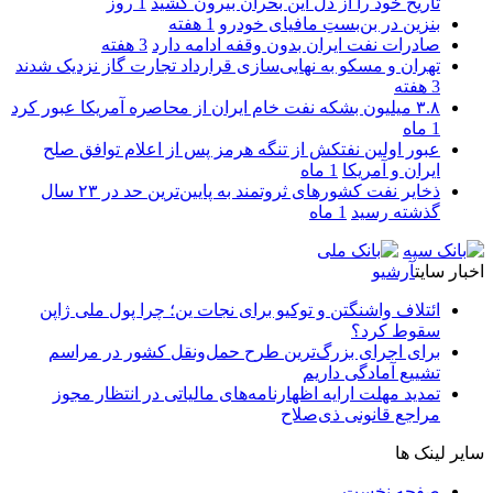
تاریخ خود را از دل این بحران بیرون کشید
1 روز
بنزین در بن‌بستِ مافیای خودرو
1 هفته
صادرات نفت ایران بدون وقفه ادامه دارد
3 هفته
تهران و مسکو به نهایی‌سازی قرارداد تجارت گاز نزدیک شدند
3 هفته
۳.۸ میلیون بشکه نفت خام ایران از محاصره آمریکا عبور کرد
1 ماه
عبور اولین نفتکش از تنگه هرمز پس از اعلام توافق صلح
ایران و آمریکا
1 ماه
ذخایر نفت کشورهای ثروتمند به پایین‌ترین حد در ۲۳ سال
گذشته رسید
1 ماه
اخبار سایت
آرشیو
ائتلاف واشنگتن و توکیو برای نجات ین؛ چرا پول ملی ژاپن
سقوط کرد؟
برای اجرای بزرگ‌ترین طرح حمل‌ونقل کشور در مراسم
تشییع آمادگی داریم
تمدید مهلت ارایه اظهارنامه‌های مالیاتی در انتظار مجوز
مراجع قانونی ذی‌‏صلاح
سایر لینک ها
صفحه نخست