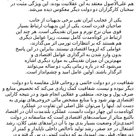
هم علی‌الاصول معتقد به این عقلانیت بودند. این ویژگی مثبت در
سخنان کارگزاران دو دولت دیگر معکوس دیده می‌شد.
یکی از عجایب ایران نفی برخی بدیهیات از جانب
صاحبان قدرت است. یکی از این بدیهیات ارتباط بسیار
قوی میان نرخ تورم و میزان نقدینگی است. هر چند این
ارتباط در کوتاه‌مدت کامل نیست، زیرا عوامل دیگری
هم هستند که بر انتظارات تورمی اثر می‌گذارند،
عواملی که لزوما اقتصادی نیستند. بنابراین در این پاسخ
بدون وارد شدن به اثرگذاری عوامل اقتصادی و
مهم‌ترین آن میزان نقدینگی به موارد دیگری اشاره
می‌شود که در بازه زمانی یکی، دو ساله می‌توانند
اثرگذار باشند. اولین عامل امید و چشم‌انداز است.
شفافیت در دو دولت خاتمی و روحانی قابل مقایسه با دو دولت
دیگر نبوده و نیست. شفافیت کمک زیادی می‌کند که تخصیص منابع و
صرف پول و بودجه، منطقی و عقلایی انجام شود و در نتیجه کارایی
اقتصادی بهتر شود و با منابع مشخص مالی خروجی‌های بهتری به
دست آید. اینها را می‌توان علل اصلی این تفاوت در عملکرد
کوتاه‌مدت این چهار دولت دانست، عملکرد بلندمدت آنان در اقتصاد
بالتبع متاثر از سیاست‌های اقتصادی است که متاسفانه در دولت
احمدی‌نژاد وضعیت بسیار بدی بود با آن درآمدهای نفتی کلان، رشد
اشتغال در حد صفر، رشد تولید ناخالص داخلی ناپایدار و کمتر از
دوره‌های قبلی بود. امیدواریم که دولت کنونی درس گرفته و در