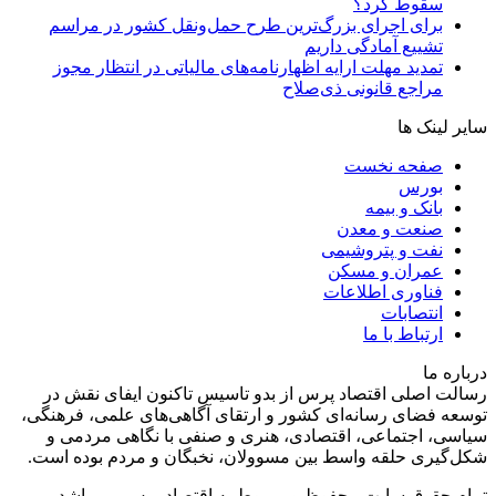
سقوط کرد؟
برای اجرای بزرگ‌ترین طرح حمل‌ونقل کشور در مراسم
تشییع آمادگی داریم
تمدید مهلت ارایه اظهارنامه‌های مالیاتی در انتظار مجوز
مراجع قانونی ذی‌‏صلاح
سایر لینک ها
صفحه نخست
بورس
بانک و بیمه
صنعت و معدن
نفت و پتروشیمی
عمران و مسکن
فناوری اطلاعات
انتصابات
ارتباط با ما
درباره ما
رسالت اصلی اقتصاد پرس از بدو تاسیس تاکنون ایفای نقش در
توسعه فضای رسانه‌ای کشور و ارتقای آگاهی‌های علمی، فرهنگی،
سیاسی، اجتماعی، اقتصادی، هنری و صنفی با نگاهی مردمی و
شکل‌گیری حلقه واسط بین مسوولان، نخبگان و مردم بوده است.
تمام حقوق سایت محفوظ و مربوط به اقتصاد پرس می باشد