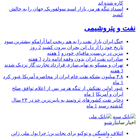
کاره شده اند
انسداد تنگه هرمز، بازار اسید سولفوریک جهان را به چالش
کشید
نفت و پتروشیمی
جنگ ایران بازار نفت را به هم ریخت اما آرامکو بیشترین سود
تاریخ خود را از دل این بحران بیرون کشید
2 روز
بنزین در بن‌بستِ مافیای خودرو
1 هفته
صادرات نفت ایران بدون وقفه ادامه دارد
3 هفته
تهران و مسکو به نهایی‌سازی قرارداد تجارت گاز نزدیک شدند
3 هفته
۳.۸ میلیون بشکه نفت خام ایران از محاصره آمریکا عبور کرد
1 ماه
عبور اولین نفتکش از تنگه هرمز پس از اعلام توافق صلح
ایران و آمریکا
1 ماه
ذخایر نفت کشورهای ثروتمند به پایین‌ترین حد در ۲۳ سال
گذشته رسید
1 ماه
اخبار سایت
آرشیو
ائتلاف واشنگتن و توکیو برای نجات ین؛ چرا پول ملی ژاپن