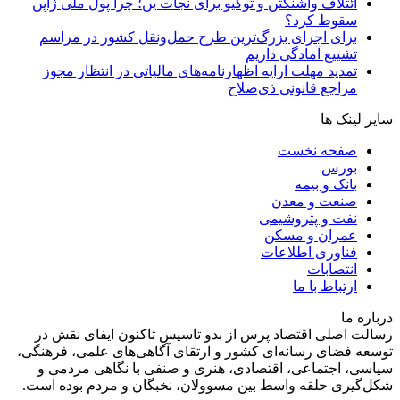
ائتلاف واشنگتن و توکیو برای نجات ین؛ چرا پول ملی ژاپن
سقوط کرد؟
برای اجرای بزرگ‌ترین طرح حمل‌ونقل کشور در مراسم
تشییع آمادگی داریم
تمدید مهلت ارایه اظهارنامه‌های مالیاتی در انتظار مجوز
مراجع قانونی ذی‌‏صلاح
سایر لینک ها
صفحه نخست
بورس
بانک و بیمه
صنعت و معدن
نفت و پتروشیمی
عمران و مسکن
فناوری اطلاعات
انتصابات
ارتباط با ما
درباره ما
رسالت اصلی اقتصاد پرس از بدو تاسیس تاکنون ایفای نقش در
توسعه فضای رسانه‌ای کشور و ارتقای آگاهی‌های علمی، فرهنگی،
سیاسی، اجتماعی، اقتصادی، هنری و صنفی با نگاهی مردمی و
شکل‌گیری حلقه واسط بین مسوولان، نخبگان و مردم بوده است.