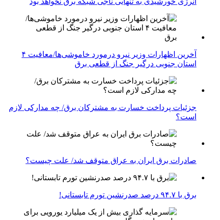
انرژی خورشیدی به تنهایی ناجی شبکه برق نخواهد بود
آخرین اظهارات وزیر نیرو درمورد خاموشی‌ها/معافیت ۴
استان جنوبی درگیر جنگ از قطعی برق
جزئیات پرداخت خسارت به مشترکان برق/ چه مدارکی لازم
است؟
صادرات برق ایران به عراق متوقف شد/ علت چیست؟
برق با ۹۴.۷ درصد صدرنشین تورم تابستانی!