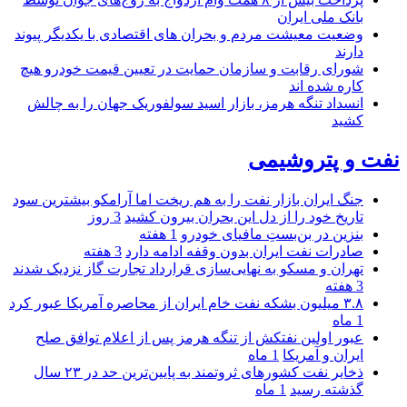
بانک ملی ایران
وضعیت معیشت مردم و بحران های اقتصادی با یکدیگر پیوند
دارند
شورای رقابت و سازمان حمایت در تعیین قیمت خودرو هیچ
کاره شده اند
انسداد تنگه هرمز، بازار اسید سولفوریک جهان را به چالش
کشید
نفت و پتروشیمی
جنگ ایران بازار نفت را به هم ریخت اما آرامکو بیشترین سود
تاریخ خود را از دل این بحران بیرون کشید
3 روز
بنزین در بن‌بستِ مافیای خودرو
1 هفته
صادرات نفت ایران بدون وقفه ادامه دارد
3 هفته
تهران و مسکو به نهایی‌سازی قرارداد تجارت گاز نزدیک شدند
3 هفته
۳.۸ میلیون بشکه نفت خام ایران از محاصره آمریکا عبور کرد
1 ماه
عبور اولین نفتکش از تنگه هرمز پس از اعلام توافق صلح
ایران و آمریکا
1 ماه
ذخایر نفت کشورهای ثروتمند به پایین‌ترین حد در ۲۳ سال
گذشته رسید
1 ماه