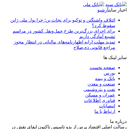
اخبار سایت
آرشیو
ائتلاف واشنگتن و توکیو برای نجات ین؛ چرا پول ملی ژاپن
سقوط کرد؟
برای اجرای بزرگ‌ترین طرح حمل‌ونقل کشور در مراسم
تشییع آمادگی داریم
تمدید مهلت ارایه اظهارنامه‌های مالیاتی در انتظار مجوز
مراجع قانونی ذی‌‏صلاح
سایر لینک ها
صفحه نخست
بورس
بانک و بیمه
صنعت و معدن
نفت و پتروشیمی
عمران و مسکن
فناوری اطلاعات
انتصابات
ارتباط با ما
درباره ما
رسالت اصلی اقتصاد پرس از بدو تاسیس تاکنون ایفای نقش در