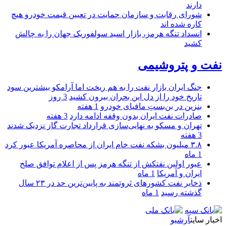
دارند
شورای رقابت و سازمان حمایت در تعیین قیمت خودرو هیچ
کاره شده اند
انسداد تنگه هرمز، بازار اسید سولفوریک جهان را به چالش
کشید
نفت و پتروشیمی
جنگ ایران بازار نفت را به هم ریخت اما آرامکو بیشترین سود
تاریخ خود را از دل این بحران بیرون کشید
3 روز
بنزین در بن‌بستِ مافیای خودرو
1 هفته
صادرات نفت ایران بدون وقفه ادامه دارد
3 هفته
تهران و مسکو به نهایی‌سازی قرارداد تجارت گاز نزدیک شدند
3 هفته
۳.۸ میلیون بشکه نفت خام ایران از محاصره آمریکا عبور کرد
1 ماه
عبور اولین نفتکش از تنگه هرمز پس از اعلام توافق صلح
ایران و آمریکا
1 ماه
ذخایر نفت کشورهای ثروتمند به پایین‌ترین حد در ۲۳ سال
گذشته رسید
1 ماه
اخبار سایت
آرشیو