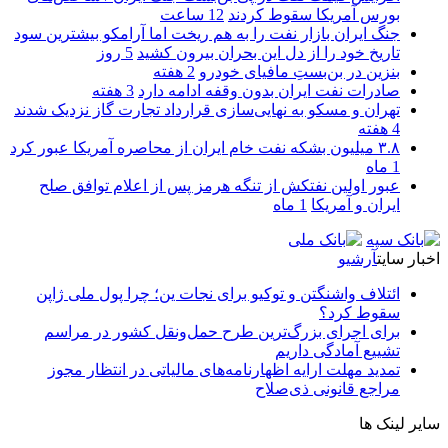
بورس آمریکا سقوط کردند
12 ساعت
جنگ ایران بازار نفت را به هم ریخت اما آرامکو بیشترین سود
تاریخ خود را از دل این بحران بیرون کشید
5 روز
بنزین در بن‌بستِ مافیای خودرو
2 هفته
صادرات نفت ایران بدون وقفه ادامه دارد
3 هفته
تهران و مسکو به نهایی‌سازی قرارداد تجارت گاز نزدیک شدند
4 هفته
۳.۸ میلیون بشکه نفت خام ایران از محاصره آمریکا عبور کرد
1 ماه
عبور اولین نفتکش از تنگه هرمز پس از اعلام توافق صلح
ایران و آمریکا
1 ماه
اخبار سایت
آرشیو
ائتلاف واشنگتن و توکیو برای نجات ین؛ چرا پول ملی ژاپن
سقوط کرد؟
برای اجرای بزرگ‌ترین طرح حمل‌ونقل کشور در مراسم
تشییع آمادگی داریم
تمدید مهلت ارایه اظهارنامه‌های مالیاتی در انتظار مجوز
مراجع قانونی ذی‌‏صلاح
سایر لینک ها