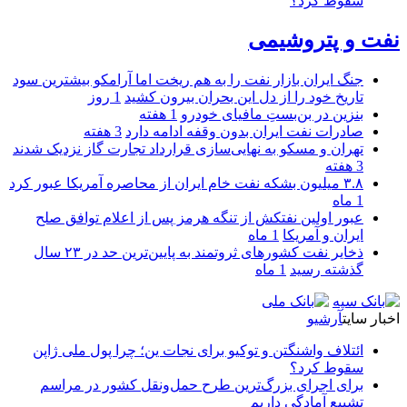
سقوط کرد؟
نفت و پتروشیمی
جنگ ایران بازار نفت را به هم ریخت اما آرامکو بیشترین سود
تاریخ خود را از دل این بحران بیرون کشید
1 روز
بنزین در بن‌بستِ مافیای خودرو
1 هفته
صادرات نفت ایران بدون وقفه ادامه دارد
3 هفته
تهران و مسکو به نهایی‌سازی قرارداد تجارت گاز نزدیک شدند
3 هفته
۳.۸ میلیون بشکه نفت خام ایران از محاصره آمریکا عبور کرد
1 ماه
عبور اولین نفتکش از تنگه هرمز پس از اعلام توافق صلح
ایران و آمریکا
1 ماه
ذخایر نفت کشورهای ثروتمند به پایین‌ترین حد در ۲۳ سال
گذشته رسید
1 ماه
اخبار سایت
آرشیو
ائتلاف واشنگتن و توکیو برای نجات ین؛ چرا پول ملی ژاپن
سقوط کرد؟
برای اجرای بزرگ‌ترین طرح حمل‌ونقل کشور در مراسم
تشییع آمادگی داریم