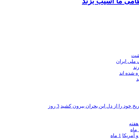
امی ما آسیب بزند
اشت
ند
 شده اند
د
ریخ خود را از دل این بحران بیرون کشید
3 روز
ه
 آمریکا
1 ماه