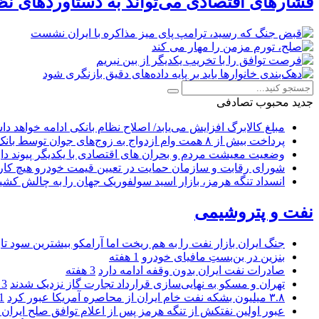
فشارهای اقتصادی می‌تواند به دستاوردهای نظ
جدید
محبوب
تصادفی
مبلغ کالابرگ افزایش می‌یابد/ اصلاح نظام بانکی ادامه خواهد د
پرداخت بیش از ۸ همت وام ازدواج به زوج‌های جوان توسط بانک ملی ایران
وضعیت معیشت مردم و بحران های اقتصادی با یکدیگر پیوند دار
شورای رقابت و سازمان حمایت در تعیین قیمت خودرو هیچ کاره
انسداد تنگه هرمز، بازار اسید سولفوریک جهان را به چالش کشی
نفت و پتروشیمی
جنگ ایران بازار نفت را به هم ریخت اما آرامکو بیشترین سود تا
بنزین در بن‌بستِ مافیای خودرو
1 هفته
صادرات نفت ایران بدون وقفه ادامه دارد
3 هفته
تهران و مسکو به نهایی‌سازی قرارداد تجارت گاز نزدیک شدند
3 هفته
۳.۸ میلیون بشکه نفت خام ایران از محاصره آمریکا عبور کرد
1 ما
عبور اولین نفتکش از تنگه هرمز پس از اعلام توافق صلح ایران و