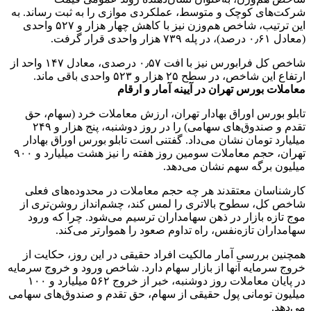
شرکت‌های کوچک و متوسط، عملکردی موازی را به ثبت رساند. به
این ترتیب، شاخص هم‌وزن نیز با کاهش چهار هزار و ۵۲۷ واحدی
(معادل ۰٫۶۱ درصد)، در پله ۷۳۹ هزار واحدی قرار گرفت.
شاخص‌ کل فرابورس نیز با افت ۰٫۵۷ درصدی، معادل ۱۴۷ واحد از
ارتفاع این شاخص، در سطح ۲۵ هزار و ۵۲۳ واحدی باقی ماند.
معاملات بورس تهران در آیینه آمار و ارقام
تابلو بورس اوراق بهادار تهران، ارزش معاملات خرد (سهام، حق
تقدم و صندوق‌های سهامی) را در روز دوشنبه، پنج هزار و ۲۴۹
میلیارد تومان نشان می‌داد. گفتنی است تابلو بورس اوراق بهادار
تهران، حجم معاملات سومین روز هفته را نیز هشت میلیارد و ۹۰۰
میلیون برگه سهم نشان می‌دهد.
کارشناسان معتقدند هر چه حجم معاملات در محدوده‌های فعلی
شاخص کل، سطوح بالاتری را لمس کند، چشم‌انداز روشن‌تری از
موج تازه بازار در ذهن سهامداران ترسیم می‌شود. چرا که ورود
سهامداران تازه‌نفس، راه تداوم صعود را هموارتر می‌کند.
همچنین بررسی آمار مالکیت افراد حقیقی در این روز، حکایت از
خروج سرمایه آنها از بازار سهام دارد. شاخص ورود و خروج سرمایه
در پایان معاملات روز دوشنبه، خبر از خروج ۵۶۲ میلیارد و ۱۰۰
میلیون تومانی پول حقیقی از سهام، حق تقدم و صندوق‌های سهامی
می‌دهد.