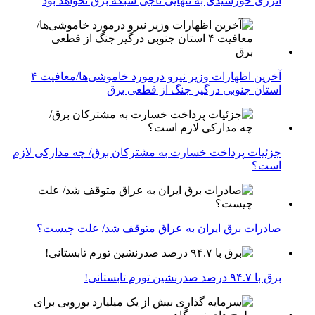
انرژی خورشیدی به تنهایی ناجی شبکه برق نخواهد بود
آخرین اظهارات وزیر نیرو درمورد خاموشی‌ها/معافیت ۴
استان جنوبی درگیر جنگ از قطعی برق
جزئیات پرداخت خسارت به مشترکان برق/ چه مدارکی لازم
است؟
صادرات برق ایران به عراق متوقف شد/ علت چیست؟
برق با ۹۴.۷ درصد صدرنشین تورم تابستانی!