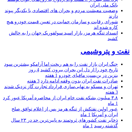
بانک ملی ایران
وضعیت معیشت مردم و بحران های اقتصادی با یکدیگر پیوند
دارند
شورای رقابت و سازمان حمایت در تعیین قیمت خودرو هیچ
کاره شده اند
انسداد تنگه هرمز، بازار اسید سولفوریک جهان را به چالش
کشید
نفت و پتروشیمی
جنگ ایران بازار نفت را به هم ریخت اما آرامکو بیشترین سود
تاریخ خود را از دل این بحران بیرون کشید
4 روز
بنزین در بن‌بستِ مافیای خودرو
1 هفته
صادرات نفت ایران بدون وقفه ادامه دارد
3 هفته
تهران و مسکو به نهایی‌سازی قرارداد تجارت گاز نزدیک شدند
3 هفته
۳.۸ میلیون بشکه نفت خام ایران از محاصره آمریکا عبور کرد
1 ماه
عبور اولین نفتکش از تنگه هرمز پس از اعلام توافق صلح
ایران و آمریکا
1 ماه
ذخایر نفت کشورهای ثروتمند به پایین‌ترین حد در ۲۳ سال
گذشته رسید
1 ماه