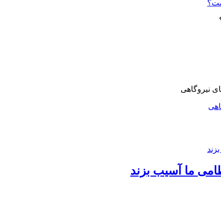
ست؟
اهی
امی ما آسیب بزند