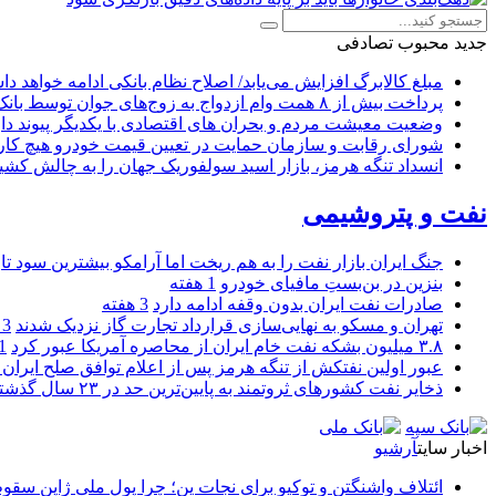
جدید
محبوب
تصادفی
مبلغ کالابرگ افزایش می‌یابد/ اصلاح نظام بانکی ادامه خواهد د
پرداخت بیش از ۸ همت وام ازدواج به زوج‌های جوان توسط بانک ملی ایران
وضعیت معیشت مردم و بحران های اقتصادی با یکدیگر پیوند دار
شورای رقابت و سازمان حمایت در تعیین قیمت خودرو هیچ کاره
انسداد تنگه هرمز، بازار اسید سولفوریک جهان را به چالش کشی
نفت و پتروشیمی
جنگ ایران بازار نفت را به هم ریخت اما آرامکو بیشترین سود تا
بنزین در بن‌بستِ مافیای خودرو
1 هفته
صادرات نفت ایران بدون وقفه ادامه دارد
3 هفته
تهران و مسکو به نهایی‌سازی قرارداد تجارت گاز نزدیک شدند
3 هفته
۳.۸ میلیون بشکه نفت خام ایران از محاصره آمریکا عبور کرد
1 ما
عبور اولین نفتکش از تنگه هرمز پس از اعلام توافق صلح ایران و
ذخایر نفت کشورهای ثروتمند به پایین‌ترین حد در ۲۳ سال گذشته رسید
اخبار سایت
آرشیو
ائتلاف واشنگتن و توکیو برای نجات ین؛ چرا پول ملی ژاپن سقو