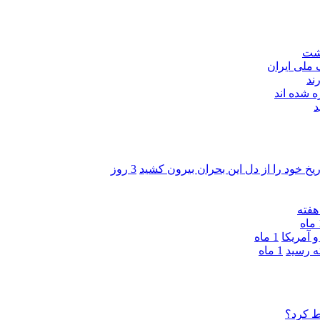
اشت
ند
 شده اند
د
ریخ خود را از دل این بحران بیرون کشید
3 روز
ه
 آمریکا
1 ماه
1 ماه
ط کرد؟