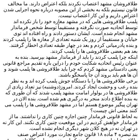
طلافروشان مشهد اعتصاب نکردند بلکه اعتراض دارند. ما مخالف
قانون نیستیم بلکه به بخشی از این مصوبه درباره نحوه اجرایی شدن
اعتراض داریم و این کار اعتصاب نیست.
پلمب طلافروشی هایی که در مشهد مغازه خود را باز نکرده اند
توسط اتحادیه صورت نگرفته و مستقیماً توسط شخص فرماندار
مشهد انجام شده است. ایشان دستور دادند و راه افتاده اند توی
خیابان و مستقیماً از روز یک شنبه تعدادی از مغازه ها را پلمب کردند
و بنده پادرمیانی کردم و بعد در چهار طبقه تعدادی اخطار گرفتند.
بعد هم بعضی طلافروشی ها را پلمب کردند.
اینکه چرا پلمب کردند را باید از فرماندار مشهد بپرسید. بنده به
عنوان رئیس اتحادیه شکایت خودم را دراین باره تقدیم مراجع قانونی
یعنی دادستانی مشهد کردم که چرا باید طلافروشی ها پلمب شوند و
آن ها هم باید بروند آن جا پاسخگو باشند.
برخی طلافروشی ها را با دستگاه جوش پلمب کرده اند و به نظر
بنده رعب و وحشت ایجاد کردند. امروز(دوشنبه) نیز تعداد زیادی از
طلافروشی ها در بولوار امامت مشهد پلمب شدند که آن طوری که
به بنده اطلاع دادند منجر به درگیری هم شده است. بنده الان در
تهران پیگیر موضوع هستم اما در مشهد طلافروشی ها را پلمب می
کنند معنی اش چیست؟
به لحاظ قانونی فرماندار چنین اجازه چنین کاری را نداشتند. ما از
فرماندار خواهش کردیم در این موقعیت چنین کاری نکنند. این کار نه
در تهران نه در هیچ کلان شهر دیگری انجام نشده است.
بند تبصره ۴ ماده ۱۸ قانون جامع تجارت مورد اعتراض صنف