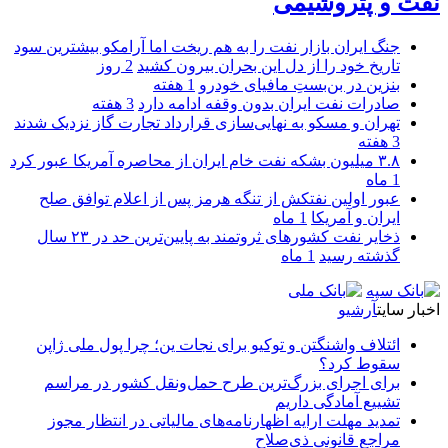
نفت و پتروشیمی
جنگ ایران بازار نفت را به هم ریخت اما آرامکو بیشترین سود
تاریخ خود را از دل این بحران بیرون کشید
2 روز
بنزین در بن‌بستِ مافیای خودرو
1 هفته
صادرات نفت ایران بدون وقفه ادامه دارد
3 هفته
تهران و مسکو به نهایی‌سازی قرارداد تجارت گاز نزدیک شدند
3 هفته
۳.۸ میلیون بشکه نفت خام ایران از محاصره آمریکا عبور کرد
1 ماه
عبور اولین نفتکش از تنگه هرمز پس از اعلام توافق صلح
ایران و آمریکا
1 ماه
ذخایر نفت کشورهای ثروتمند به پایین‌ترین حد در ۲۳ سال
گذشته رسید
1 ماه
اخبار سایت
آرشیو
ائتلاف واشنگتن و توکیو برای نجات ین؛ چرا پول ملی ژاپن
سقوط کرد؟
برای اجرای بزرگ‌ترین طرح حمل‌ونقل کشور در مراسم
تشییع آمادگی داریم
تمدید مهلت ارایه اظهارنامه‌های مالیاتی در انتظار مجوز
مراجع قانونی ذی‌‏صلاح