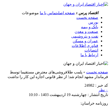
اقتصاد پرس
x
صفحه اصلی
تماس با ما
موضوعات
صفحه نخست
بورس
بانک و بیمه
صنعت و معدن
نفت و پتروشیمی
عمران و مسکن
فناوری اطلاعات
انتصابات
ارتباط با ما
صفحه نخست
»
پلمب طلا‌فروشی‌های معترض مستقیما توسط
فرماندار مشهد انجام شد؛ از نظر قانونی اجازه این کار را نداشت
کد خبر : 24982
۰ نظر
تاریخ انتشار : چهارشنبه 19 اردیبهشت 1403 - 10:10
روزنامه خراسان: