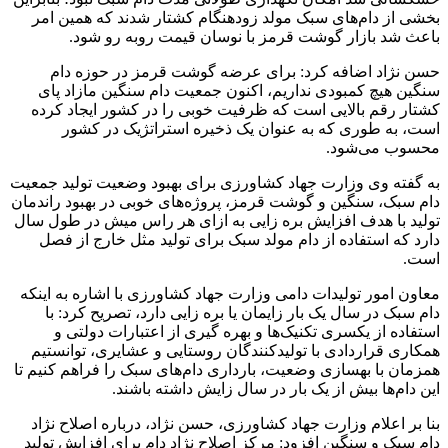
بخشی از دام‌های سبک مولد زودهنگام کشتار شدند که همین امر
باعث شد بازار گوشت قرمز با نوسان قیمت روبه رو شود.
حسن نژاد اضافه کرد: برای عرضه گوشت قرمز در حوزه دام
سنگین هیچ کمبودی نداریم، اکنون جمعیت دام سنگین مازاد پای
کشتار رقم بالایی است که ظرفیت خوبی را در کشور ایجاد کرده
است، به طوری که به عنوان یک ذخیره استراتژیک در کشور
محسوب می‌شود.
به گفته وی وزارت جهاد کشاورزی برای بهبود وضعیت تولید جمعیت
دام سبک، سنگین و گوشت قرمز، پروژه‌های خوبی در بهبود راندمان
تولید با هدف افزایش بره زایی به ازای هر راس میش در طول سال
دارد که استفاده از دام مولد سبک برای تولید مثل خارج از فصل
است.
معاون امور تولیدات دامی وزارت جهاد کشاورزی با اشاره به اینکه
دام سبک در سال یک بار زایمان یا بره زایی دارد، تصریح کرد: با
استفاده از یکسری تکنیک‌ها و بهره گیری از اعتبارات دولتی و
همکاری قراردادی با تولیدکنندگان روستایی و عشایری، توانستیم
همزمان با بهسازی وضعیت، بارداری دام‌های سبک را فراهم کنیم تا
این دام‌ها بیش از یک بار در سال زایش داشته باشند.
بنا بر اعلام وزارت جهاد کشاورزی، حسن نژاد، درباره اصلاح نژاد
دام سبک و سنگین افزود: مرکز اصلاح نژاد دام برای افزایش تولید