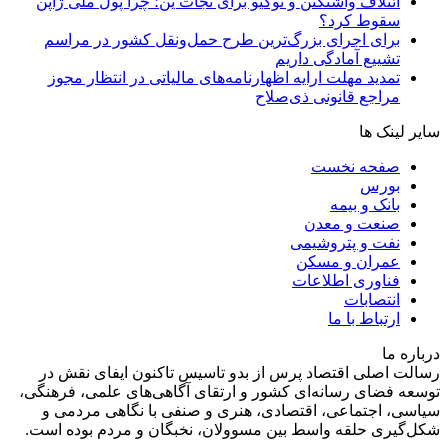
ائتلاف واشنگتن و توکیو برای نجات ین؛ چرا پول ملی ژاپن
سقوط کرد؟
برای اجرای بزرگ‌ترین طرح حمل‌ونقل کشور در مراسم
تشییع آمادگی داریم
تمدید مهلت ارایه اظهارنامه‌های مالیاتی در انتظار مجوز
مراجع قانونی ذی‌‏صلاح
سایر لینک ها
صفحه نخست
بورس
بانک و بیمه
صنعت و معدن
نفت و پتروشیمی
عمران و مسکن
فناوری اطلاعات
انتصابات
ارتباط با ما
درباره ما
رسالت اصلی اقتصاد پرس از بدو تاسیس تاکنون ایفای نقش در
توسعه فضای رسانه‌ای کشور و ارتقای آگاهی‌های علمی، فرهنگی،
سیاسی، اجتماعی، اقتصادی، هنری و صنفی با نگاهی مردمی و
شکل‌گیری حلقه واسط بین مسوولان، نخبگان و مردم بوده است.