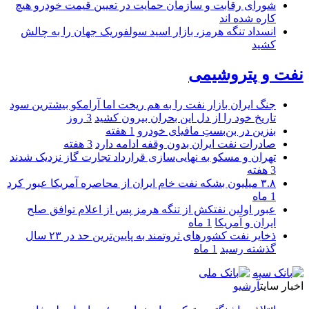
شورای رقابت و سازمان حمایت در تعیین قیمت خودرو هیچ
کاره شده اند
انسداد تنگه هرمز، بازار اسید سولفوریک جهان را به چالش
کشید
نفت و پتروشیمی
جنگ ایران بازار نفت را به هم ریخت اما آرامکو بیشترین سود
تاریخ خود را از دل این بحران بیرون کشید
3 روز
بنزین در بن‌بستِ مافیای خودرو
1 هفته
صادرات نفت ایران بدون وقفه ادامه دارد
3 هفته
تهران و مسکو به نهایی‌سازی قرارداد تجارت گاز نزدیک شدند
3 هفته
۳.۸ میلیون بشکه نفت خام ایران از محاصره آمریکا عبور کرد
1 ماه
عبور اولین نفتکش از تنگه هرمز پس از اعلام توافق صلح
ایران و آمریکا
1 ماه
ذخایر نفت کشورهای ثروتمند به پایین‌ترین حد در ۲۳ سال
گذشته رسید
1 ماه
اخبار سایت
آرشیو