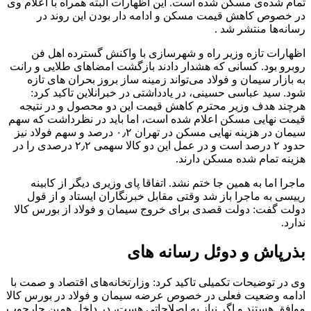
تمام شده‌ی مسکن شده است. این اظهارات البته همراه با اعلام وی
در خصوص کاهش قیمت مسکن و ادامه دار بودن این روند در
رسانه‌ها منتشر شد .
اظهارات تازه وزیر راه و شهرسازی با واکنش گسترده اهل فن
روبرو بود. کسانی که هشدار دادند بازگشت امضاهای طلایی و رانت
به بازار سیمان و فولاد می‌تواند زمینه ساز بروز بحران های تازه
شود. سید عباسی حسینی، در یادداشتی در خبرانلاین تاکید کرد:
هرچند هدف وزیر محترم کاهش قیمت این دو محصول و در نتیجه
قیمت نهایی مسکن اعلام شده است، اما باید در نظرداشت که سهم
سیمان در هزینه نهایی مسکن در تهران ۰٫۲ درصد و سهم فولاد نیز
حدود ۲ درصد است و در عمل این دو کالا سهمی ۲٫۲ درصدی را در
هزینه تمام شده مسکن دارند.
ماجرا اما به همین جا ختم نشد. اتفاقا پای وزیری دیگر از کابینه
رییسی به ماجرا باز شد وقتی مقابل خبرنگاران ایستاد و از قول
دولت گفت: دولت قصدی برای خروج سیمان و فولاد از بورس کالا
ندارد.
بذرپاش و دوئل رسانه های
وی در توضیحات تکمیلی تاکید کرد: وزارتخانه‌های اقتصاد و صمت با
ادامه وضعیت فعلی در خصوص عرضه سیمان و فولاد در بورس کالا
موافق هستند و اگر نیاز به اصلاحاتی هست، در داخل همین چارچوب