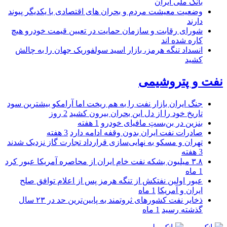
بانک ملی ایران
وضعیت معیشت مردم و بحران های اقتصادی با یکدیگر پیوند
دارند
شورای رقابت و سازمان حمایت در تعیین قیمت خودرو هیچ
کاره شده اند
انسداد تنگه هرمز، بازار اسید سولفوریک جهان را به چالش
کشید
نفت و پتروشیمی
جنگ ایران بازار نفت را به هم ریخت اما آرامکو بیشترین سود
تاریخ خود را از دل این بحران بیرون کشید
2 روز
بنزین در بن‌بستِ مافیای خودرو
1 هفته
صادرات نفت ایران بدون وقفه ادامه دارد
3 هفته
تهران و مسکو به نهایی‌سازی قرارداد تجارت گاز نزدیک شدند
3 هفته
۳.۸ میلیون بشکه نفت خام ایران از محاصره آمریکا عبور کرد
1 ماه
عبور اولین نفتکش از تنگه هرمز پس از اعلام توافق صلح
ایران و آمریکا
1 ماه
ذخایر نفت کشورهای ثروتمند به پایین‌ترین حد در ۲۳ سال
گذشته رسید
1 ماه