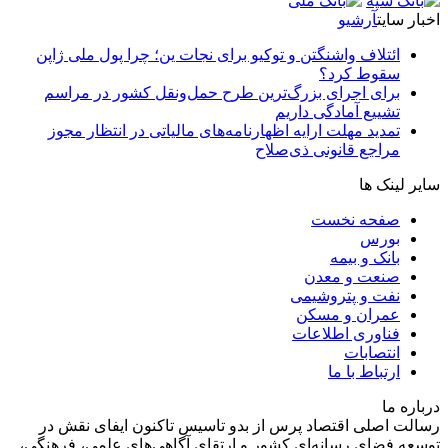
اخبار سایت
آرشیو
ائتلاف واشنگتن و توکیو برای نجات ین؛ چرا پول ملی ژاپن
سقوط کرد؟
برای اجرای بزرگ‌ترین طرح حمل‌ونقل کشور در مراسم
تشییع آمادگی داریم
تمدید مهلت ارایه اظهارنامه‌های مالیاتی در انتظار مجوز
مراجع قانونی ذی‌‏صلاح
سایر لینک ها
صفحه نخست
بورس
بانک و بیمه
صنعت و معدن
نفت و پتروشیمی
عمران و مسکن
فناوری اطلاعات
انتصابات
ارتباط با ما
درباره ما
رسالت اصلی اقتصاد پرس از بدو تاسیس تاکنون ایفای نقش در
توسعه فضای رسانه‌ای کشور و ارتقای آگاهی‌های علمی، فرهنگی،