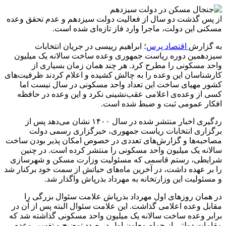
از پس گذشت دو سال از فعالیت دولت سیزدهم و عدم تحقق وعده‌
مسکنی این دولت، ماجرا وارد فاز تازه‌ای شده است.
به گزارش
اقتصاد پرس
؛ ابراهیم رییسی در جریان انتخابات
سیزدهمین دوره ریاست جمهوری وعده ساخت سالانه یک میلیون
واحد مسکونی را مطرح کرد. هر چند همان زمان بسیاری از
کارشناسان این وعده را به چالش کشیده و اعلام کردند ظرفیت‌های
کشور مهیای ساخت این تعداد واحد مسکونی در سال نیست اما
کسی از وعده‌ی اعلامی عقب‌نشینی نکرد و این وعده در حافظه
افکار عمومی ثبت و ضبط شده است.
ردگیری اخبار منتشر شده در سال ۱۴۰۰ نشان می‌دهد پس از
برگزاری انتخابات ریاست جمهوری، خبرگزاری رسمی دولت
مصاحبه‌ها و گزارش‌های تعددی در خصوص امکان پذیر بودن ساخت
سالانه یک میلیون واحد مسکونی را منتشر کرده است. در چنین
شرایطی، رستم قاسمی که مسئولیت وزارت مسکن و شهرسازی
را بر عهده داشت، در آخرین ماه‌های حیاتش از سمت خود برکنار شد
و مسئولیت این وزارتخانه به مهرداد بذرپاش واگذار شد.
در همان روزهای اول مهرداد بذرپاش علامت سئوال بزرگی را
مقابل وعده اعلامی گذاشت. این علامت سئوال البته پس از آن در
برابر وعده ساخت سالانه یک میلیون واحد مسکونی گذاشته شد که
مقامات دولتی از جمله معاون اول در صدد توضیح و تفسیر وعده