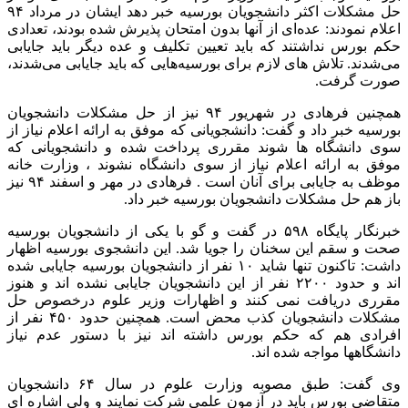
حل مشکلات اکثر دانشجویان بورسیه خبر دهد ایشان در مرداد ۹۴
اعلام نمودند: عده‌ای از آنها بدون امتحان پذیرش شده بودند، تعدادی
حکم بورس نداشتند که باید تعیین تکلیف و عده دیگر باید جایابی
می‌شدند. تلاش های لازم برای بورسیه‌هایی که باید جایابی می‌شدند،
صورت گرفت.
همچنین فرهادی در شهریور ۹۴ نیز از حل مشکلات دانشجویان
بورسیه خبر داد و گفت: دانشجویانی که موفق به ارائه اعلام نیاز از
سوی دانشگاه ها شوند مقرری پرداخت شده و دانشجویانی که
موفق به ارائه اعلام نیاز از سوی دانشگاه نشوند ، وزارت خانه
موظف به جایابی برای آنان است . فرهادی در مهر و اسفند ۹۴ نیز
باز هم حل مشکلات دانشجویان بورسیه خبر داد.
خبرنگار پایگاه ۵۹۸ در گفت و گو با یکی از دانشجویان بورسیه
صحت و سقم این سخنان را جویا شد. این دانشجوی بورسیه اظهار
داشت: تاکنون تنها شاید ۱۰ نفر از دانشجویان بورسیه جایابی شده
اند و حدود ۲۲۰۰ نفر از این دانشجویان جایابی نشده اند و هنوز
مقرری دریافت نمی کنند و اظهارات وزیر علوم درخصوص حل
مشکلات دانشجویان کذب محض است. همچنین حدود ۴۵۰ نفر از
افرادی هم که حکم بورس داشته اند نیز با دستور عدم نیاز
دانشگاهها مواجه شده اند.
وی گفت: طبق مصوبه وزارت علوم در سال ۶۴ دانشجویان
متقاضی بورس باید در آزمون علمی شرکت نمایند و ولی اشاره ای