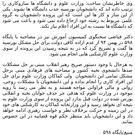
وی خاطرنشان ساخت: وزارت علوم و دانشگاه ها سازوکاری را
ترتیب داده اند که دانشجویان بورسیه جذب دانشگاه ها نشوند. یکی
از این ساز و کار ها این است که این پرونده دانشجویان به گروه
علمی مربوط به رشته خود ارجاع داده نمی شود و باعث می شود
که دانشگاه ها نسبت به این افراد اعلام نیاز نکند.
دکتر فیاضی سخنگوی کمیسیون آموزش نیز در مصاحبه با پایگاه
۵۹۸ در بهمن ۹۴ از عدم اراده کافی دولت برای حل مشکل بورسیه
ها گفت و تصریح کرد که در به نتیجه رسیدن این پرونده از سوی
وزارت علوم کارشکنی هایی انجام می شود.
به هرحال با وجود دستور صریح رهبر انقلاب مبنی بر حل مشکلات
صدها دانشجوی نخبه کشور و مصاحبه های فرهادی مبنی برحل
مشکل تمامی این دانشجویان ولی کماکان وزارت علوم برای حل
این افراد کاری را انجام نداده و این دانشجویان با مشکلات روحی،
روانی و مالی فراوانی مواجه هستند و به نظر می رسد با رویه
موجود در وزارت علوم که هدفی جز حذف جوانان نخبه و انقلابی
بورس شده در دولت قبل ندارد این پرونده از سوی وزارت علوم به
نتیجه ای نخواهد رسید و این وزارتخانه کماکان به کارشکنی های خود
در این زمینه و حرکت برخلاف نظر و خواست رهبری ادامه خواهد
داد و این دانشجویان باید منتظر حکم قوه قضاییه در این خصوص
بمانند.
منبع:پایگاه ۵۹۸