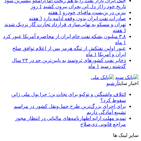
جنگ ایران بازار نفت را به هم ریخت اما آرامکو بیشترین سود
تاریخ خود را از دل این بحران بیرون کشید
1 روز
بنزین در بن‌بستِ مافیای خودرو
1 هفته
صادرات نفت ایران بدون وقفه ادامه دارد
3 هفته
تهران و مسکو به نهایی‌سازی قرارداد تجارت گاز نزدیک شدند
3 هفته
۳.۸ میلیون بشکه نفت خام ایران از محاصره آمریکا عبور کرد
1 ماه
عبور اولین نفتکش از تنگه هرمز پس از اعلام توافق صلح
ایران و آمریکا
1 ماه
ذخایر نفت کشورهای ثروتمند به پایین‌ترین حد در ۲۳ سال
گذشته رسید
1 ماه
اخبار سایت
آرشیو
ائتلاف واشنگتن و توکیو برای نجات ین؛ چرا پول ملی ژاپن
سقوط کرد؟
برای اجرای بزرگ‌ترین طرح حمل‌ونقل کشور در مراسم
تشییع آمادگی داریم
تمدید مهلت ارایه اظهارنامه‌های مالیاتی در انتظار مجوز
مراجع قانونی ذی‌‏صلاح
سایر لینک ها