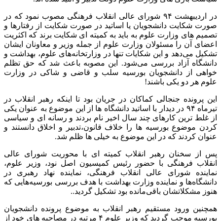
در اردیبهشت ۹۴ شورای عالی انقلاب فرهنگی مصوب نمود که در
صورت شکایت دانشجویان یا اساتید در صورت شکایت از رفتارها و
تصمیم های وزارت علوم به باید به کمیته ای شکایت برند که اکثریت
اعضای آن را مسئولان وزارت علوم از جمله وزیر و معاونان ایشان
تشکیل می‌دهد و این شکایات تنها در وزارتخانه‌های علوم، بهداشت و
دانشگاه آزاد بررسی می‌شود. این مصوبه باعث شد که حق تظلم
خواهی از دانشجویان بورسیه سلب و قاضی و شاکی در وزارت
علوم هر دو یکی باشند!
این پرونده جنجالی کماکان در جریان بود تا اینکه رهبر انقلاب در
تیرماه ۹۴ در دیدار با اساتید دانشگاه ها از این موضوع به عنوان یکی
از غلط ترین کارهای چند سال اخیر نام بردند و رسانه ای و سیاسی
کردن موضوع بورسیه ها را خلاف قانون،تدبیر و اخلاق دانستند و
عنوان کردند که در این موضوع به خیلی ها ظلم شد.
پس از سخنان رهبر انقلاب کمیته ای با محوریت شورای عالی
انقلاب فرهنگی با حضور رئیس کمیسیون اصل نود، وزیر علوم،
نماینده شورای عالی انقلاب فرهنگی، نماینده نهاد رهبری در
دانشگاه‌ها و نماینده وزارت بهداشت با هدف بررسی بورسیه‌هایی که
هنوز مشکلاتشان باقی‌مانده بود تشکیل گردید..
همچنین ورود مستقیم رهبر انقلاب به موضوع پرونده دانشجویان
بورسیه موجب گردید که وزیر علوم ۴ مرتبه در مصاحبه های خود از