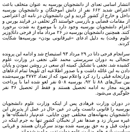
انتشار اسامی تعدای از دانشجویان بورسیه به عنوان متخلف باعث
اعتراض شدید ۶۶۲ نفر از دانش آموختگان و دانشجویان بورسیه
داخل و خارج از کشور گردید و این دانشجویان در نامه ای اعتراضی
از مقامات قضایی و بازرسی خواستند اگر تخلفی در فرایند بورس و
اعزام دانشجویان بورسیه وجود دارد با موضوع به شدت برخورد
کنند. همچنین دانشجویان بورسیه در ۲۶ مرداد ماه از فرجی دانا(وزیر
علوم وقت) به دلیل ادعای «غیرقانونی بودن» بورسیه‌ها شکایت
کردند.
سرانجام فرجی دانا در ۲۹ مرداد ۹۳ استیضاح شد و ادامه این پرونده
جنجالی به دوران سرپرستی محمد علی نجفی در وزارت علوم
کشیده شد. نجفی با تشکیل کمیته ای سعی در روشن نمودن و پایان
دادن به این غائله داشت و با صدور اطلاعیه ای تلویحا تمام ادعاهای
وزارتخانه قبلی را رد کرد واعلام نمود که از تعداد ۳۷۷۲ بورسیه‌شده
بین سال‌های ۸۸ تا ۹۲، بورسیه ۵۰۸ نفر لغو شده اما با پرداخت
هزینه مجاز به ادامه تحصیل هستند و فقط از تحصیل ۳۶ نفر
جلوگیری می‌شود.
در دوران وزارت فرهادی پس از اینکه وزارت علوم دانشجویان
بورسیه را قانونی دانست ولی در عین حال در عمل از پذیرش این
دانشجویان به‌بهانه‌های مختلفی چون جایابی، عدم‌نیاز دانشگاه‌¬ها و
غیره سرباز زد و صدها نفر از نخبگان کشور تنها به جرم اینکه در
دولت قبل و به حق بورسیه شده بودند سرگردان هستند و قربانی
سیاست بازی های وزارت علوم دولت تدبیر و امید شده اند.