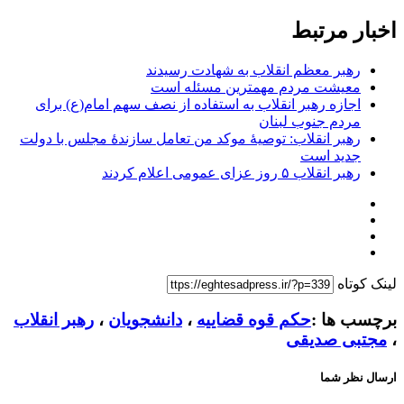
اخبار مرتبط
رهبر معظم انقلاب به شهادت رسیدند
معیشت مردم مهمترین مسئله است
اجازه رهبر انقلاب به استفاده از نصف سهم امام(ع) برای
مردم جنوب لبنان
رهبر انقلاب: توصیهٔ موکد من تعامل سازندهٔ مجلس با دولت
جدید است
رهبر انقلاب ۵ روز عزای عمومی اعلام کردند
لینک کوتاه
برچسب ها :
حکم قوه قضاییه
،
دانشجویان
،
رهبر انقلاب
،
مجتبی صدیقی
ارسال نظر شما