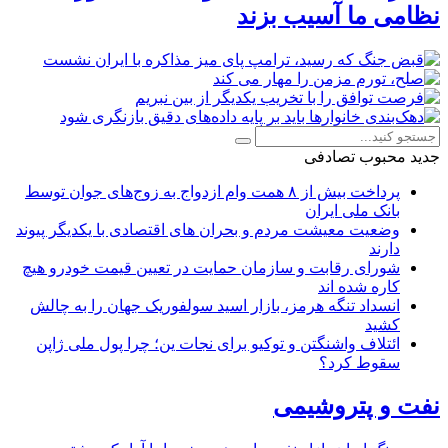
نظامی ما آسیب بزند
جدید
محبوب
تصادفی
پرداخت بیش از ۸ همت وام ازدواج به زوج‌های جوان توسط
بانک ملی ایران
وضعیت معیشت مردم و بحران های اقتصادی با یکدیگر پیوند
دارند
شورای رقابت و سازمان حمایت در تعیین قیمت خودرو هیچ
کاره شده اند
انسداد تنگه هرمز، بازار اسید سولفوریک جهان را به چالش
کشید
ائتلاف واشنگتن و توکیو برای نجات ین؛ چرا پول ملی ژاپن
سقوط کرد؟
نفت و پتروشیمی