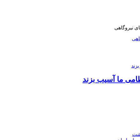
اهی
امی ما آسیب بزند
اشت