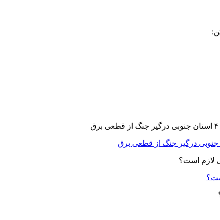
ن:
ست؟