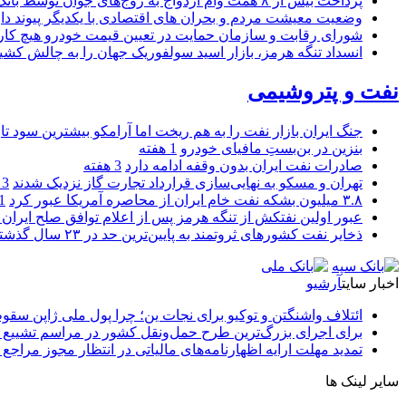
پرداخت بیش از ۸ همت وام ازدواج به زوج‌های جوان توسط بانک ملی ایران
وضعیت معیشت مردم و بحران های اقتصادی با یکدیگر پیوند دار
شورای رقابت و سازمان حمایت در تعیین قیمت خودرو هیچ کاره
انسداد تنگه هرمز، بازار اسید سولفوریک جهان را به چالش کشی
نفت و پتروشیمی
جنگ ایران بازار نفت را به هم ریخت اما آرامکو بیشترین سود تا
بنزین در بن‌بستِ مافیای خودرو
1 هفته
صادرات نفت ایران بدون وقفه ادامه دارد
3 هفته
تهران و مسکو به نهایی‌سازی قرارداد تجارت گاز نزدیک شدند
3 هفته
۳.۸ میلیون بشکه نفت خام ایران از محاصره آمریکا عبور کرد
1 ما
عبور اولین نفتکش از تنگه هرمز پس از اعلام توافق صلح ایران و
ذخایر نفت کشورهای ثروتمند به پایین‌ترین حد در ۲۳ سال گذشته رسید
اخبار سایت
آرشیو
ائتلاف واشنگتن و توکیو برای نجات ین؛ چرا پول ملی ژاپن سقو
برای اجرای بزرگ‌ترین طرح حمل‌ونقل کشور در مراسم تشییع آ
تمدید مهلت ارایه اظهارنامه‌های مالیاتی در انتظار مجوز مراجع 
سایر لینک ها