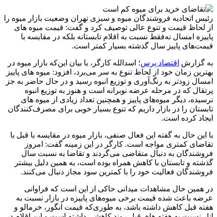
رئیس اتحادیه فروشندگان میوه و سبزی تهران وضعیت بازار میوه را
از لحاظ قیمت و تنوع عالی توصیف کرد و گفت: قیمت میوه ‌های
پاییزه امسال نه‌فقط نسبت به اقلام تابستانه بلکه در مقایسه با
قیمت‌های پاییز سال گذشته بسیار کمتر است.
به گزارش
اقتصاد پرس
؛ اسدالله کارگر، با بیان این‌که بازار میوه در
بهترین زمان خود از لحاظ تنوع به سر می‌برد، افزود: میوه های پاییز
امسال زودتر به رنگ‌آوری و توزیع انبوه رسید و در حال حاضر به جز
پرتقال که در مرحله عرضه نوبرانه است و هنوز به توزیع انبوه
نرسیده، دیگر میوه‌های پاییز و همچنین تعداد زیادی از میوه های
تابستان را در بازار داریم که تنوع بسیار خوبی برای مصرف‌کنندگان
ایجاد کرده است.
با این حال به گفته این فعال صنفی، بازار میوه در مقایسه با قبل با
تقاضای کمتری مواجه است. کارگر در این زمینه گفت: امروز
فروشندگان به دنبال متقاضی می‌گردند و تقاضا به نسبت سال
گذشته و تابستان با کاهش همراه بوده است، به همین دلیل بیشتر
فروشندگان فعالیت خود را با کمترین سود مجاز دنبال می‌کنند.
در همین حال مشاهدات میدانی حاکی از این است که فراوانی
عرضه باعث شده قیمت برخی میوه‌های پاییزه در بازار نسبت به
هفته قبل کاهش داشته باشد، به طوری‌که قیمت انگور، خرمالو و
انار نسبت به هفته های قبل روند کاهشی داشته است و این اقلام در