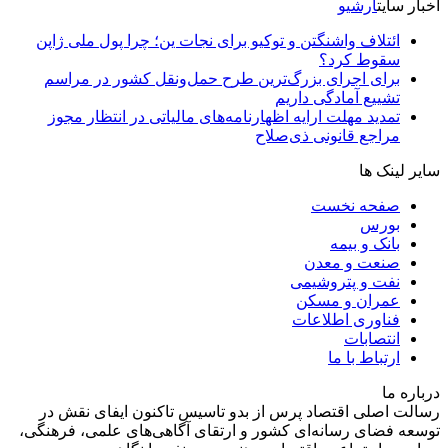
اخبار سایت
آرشیو
ائتلاف واشنگتن و توکیو برای نجات ین؛ چرا پول ملی ژاپن
سقوط کرد؟
برای اجرای بزرگ‌ترین طرح حمل‌ونقل کشور در مراسم
تشییع آمادگی داریم
تمدید مهلت ارایه اظهارنامه‌های مالیاتی در انتظار مجوز
مراجع قانونی ذی‌‏صلاح
سایر لینک ها
صفحه نخست
بورس
بانک و بیمه
صنعت و معدن
نفت و پتروشیمی
عمران و مسکن
فناوری اطلاعات
انتصابات
ارتباط با ما
درباره ما
رسالت اصلی اقتصاد پرس از بدو تاسیس تاکنون ایفای نقش در
توسعه فضای رسانه‌ای کشور و ارتقای آگاهی‌های علمی، فرهنگی،