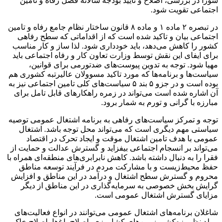
شورا در بررسی، اصلاح و تایید بودجه سالانه فصل رفاه و تامین
‌اجتماعی تقویت شود.
در تبصره ۲ ماده ۱ و ماده ۸ قانون ساختار نظام جامع رفاه و تامین
اجتماعی بیان و تاکید شده است که از اقداماتی که سطح رفاهی
کشور را کاهش‌ می‌دهد، باید خودداری شود. لذا ساز و کار مناسب
برای ایفای این نقش توسط وزارت تعاون کار و رفاه ‌اجتماعی باید
مهیا شود. توجه به تدوین پیوست‌های ضدتورمی برای قوانین،
سیاست‌ها و برنامه‌ها که مورد تاکید مسوولان عالیرتبه کشوری هم
بوده است و در جزو ۵ بند ۵ سیاست‌های کلی تامین ‌اجتماعی نیز به
آن اشاره شده است می‌تواند در زمره راهکارهای قابل تامل برای
مبارزه با گرانی و تورم به شمار برود.
توجه و تمرکز سیاست‌های رفاهی به برنامه اشتغال عمومی توصیه
سیاستی مهم دیگری است که می‌تواند محل توجه باشد. اشتغال
عمومی با هدف تامین اشتغال موقت و ایجاد تحرک در اقتصاد
می‌تواند بر انسجام اجتماعی بیفزاید و گسترش عدالت و حمایت از
فقرا را به ‌دنبال داشته باشد. کاهش نابرابری‌های منطقه‌ای همراه با
حفظ محیط‌زیست و با مشارکت مردم در فرآیند توسعه مناطق
محروم و گسترش سطح اشتغال و درآمد در این مناطق و افزایش
گرایش بخش خصوصی به سرمایه‌گذاری در این مناطق از دیگر
مزایای گسترش اشتغال عمومی است.
شاغلان برنامه‌های اشتغال عمومی می‌توانند در انواع فعالیت‌های
مولد نظیر زه‌کشی زمین‌های کشاورزی، اصلاح باغ‌ها، اصلاح خاک،