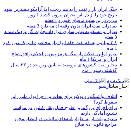
جنگ ایران بازار نفت را به هم ریخت اما آرامکو بیشترین سود
تاریخ خود را از دل این بحران بیرون کشید
1 روز
بنزین در بن‌بستِ مافیای خودرو
1 هفته
صادرات نفت ایران بدون وقفه ادامه دارد
3 هفته
تهران و مسکو به نهایی‌سازی قرارداد تجارت گاز نزدیک شدند
3 هفته
۳.۸ میلیون بشکه نفت خام ایران از محاصره آمریکا عبور کرد
1 ماه
عبور اولین نفتکش از تنگه هرمز پس از اعلام توافق صلح
ایران و آمریکا
1 ماه
ذخایر نفت کشورهای ثروتمند به پایین‌ترین حد در ۲۳ سال
گذشته رسید
1 ماه
اخبار سایت
آرشیو
ائتلاف واشنگتن و توکیو برای نجات ین؛ چرا پول ملی ژاپن
سقوط کرد؟
برای اجرای بزرگ‌ترین طرح حمل‌ونقل کشور در مراسم
تشییع آمادگی داریم
تمدید مهلت ارایه اظهارنامه‌های مالیاتی در انتظار مجوز
مراجع قانونی ذی‌‏صلاح