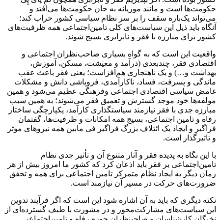
حکومت‌ها است و مانند موریانه به جان حکومت‌ها می‌افتد و
می‌تواند یک‌باره سقف را بر سر نظام سیاسی کشور خراب کند؛
آنگاه باید ذیل این سیاست‌های کلی تامین‌اجتماعی همه ظرفیت‌های
کشور برای مبارزه با فقر و نابرابری بسیج شوند.
واقعیت این است که به گواه بسیاری صاحب‌نظران اجتماعی و
اقتصادی فقر، چندبعدی (درآمد و معیشت، مسکن، آموزش،
بهداشت و…) و یک ناهنجاری هم‌افزاست؛ یعنی فقر باعث عقب
ماندگی و پسرفت، فساد، ناکارآمدی، فروپاشی دانش و مشکلات
غامض سیاسی اقتصادی اجتماعی وفرهنگی عظیم می‌شود و همین
مولفه‌ها خود موجد گسترش و تعمیق فقر می‌شوند‌؛ به همین سبب
مبارزه جدی با فقر نیازمند سیاستگذاری کارآمد، یکپارچگی ساختار
رفاه و تامین ‌اجتماعی، بسیج همه امکانات و ظرفیت‌ها، گفتمان
فراگیر و ایجاد یک ائتلاف بزرگ فراگیر فی مابین همه نیروهای موثر
و تاثیرگذار است.
با این نگاه به پدیده فقر و آثار متنوع آن و تأثیر جدی نظام
تامین‌اجتماعی بر فقر باید اذعان کرد که کشور ما امروز بیش از هر
زمان دیگر به ایجاد نظام متمرکز تامین ‌اجتماعی برای همه و تحقق
ضرورت‌های حرکت در مسیر آن نیازمند است.
نکته دیگری که باید به آن اشاره شود این است که اگر فرآیند تدوین
این سیاست‌های مشارکت‌محور و در مشورت با طیف گسترده‌ای از
نخبگان کارشناسان و صاحبنظران حوزه رفاه و تامین‌اجتماعی