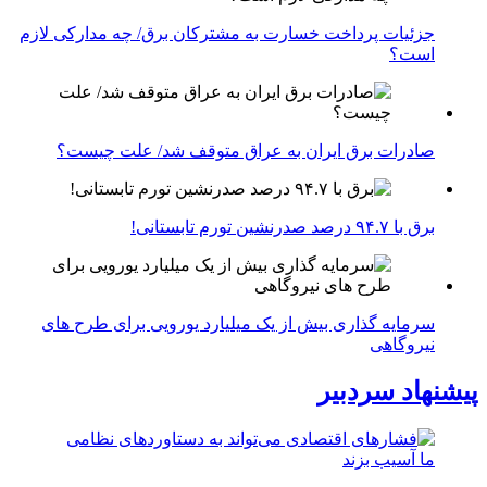
جزئیات پرداخت خسارت به مشترکان برق/ چه مدارکی لازم
است؟
صادرات برق ایران به عراق متوقف شد/ علت چیست؟
برق با ۹۴.۷ درصد صدرنشین تورم تابستانی!
سرمایه گذاری بیش از یک میلیارد یورویی برای طرح های
نیروگاهی
پیشنهاد سردبیر