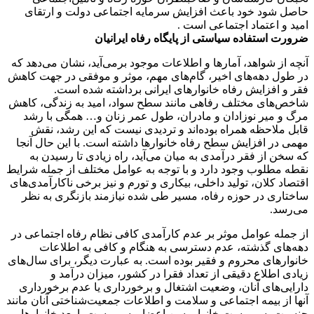
حاصل شود خود باعث افزایش سرمایه اجتماعی دولت و ارتقای
امید و اعتماد اجتماعی است .
ضرورت استفاده سیاستی از پایگاه رفاه ایرانیان
آنچه از شواهد، آمارها و اطلاعات موجود برمی‌آید، نشان می‌دهد که
در طول دهه‌های اخیر، گام‌های مهم، موثر و موفقی در جهت کاهش
فقر و افزایش رفاه خانوارهای ایرانی برداشته شده است.
شاخص‌های مختلف رفاهی مانند سطح سواد، امید به زندگی، کاهش
مرگ و میر نوزادان و مادران، طول عمر زنان و… همگی با رشد
قابل ملاحظه همراه بوده‌اند و تردیدی نیست که این رشد، نقش
مهمی در افزایش سطح رفاه خانوارها داشته است. با این حال آنجا
که سخن از فقر درآمدی به میان می‌آید، راه زیادی تا رسیدن به
نقطه مطلوب وجود دارد و با توجه به عوامل مختلف از جمله شرایط
اقتصاد کلان، تولید داخلی، بیکاری و تورم و نیز برخی ناکارآمدی‌های
ساختاری در حوزه رفاه، مسیر طی شده نیازمند بازنگری به نظر
می‌رسد.
از جمله عوامل موثر بر عدم کارآمدی کافی نظام رفاه ‌اجتماعی در
دهه‌های گذشته، عدم دسترسی به هنگام و کافی به اطلاعات
خانوارهای محروم و فقیر بوده است. به عبارت دیگر، برای سال‌های
زیادی اطلاع دقیقی از تعداد فقرا در کشور، میزان درآمد و
دارایی‌های آنان، وضعیت اشتغال و برخورداری یا عدم برخورداری
آنها از بیمه اجتماعی و سلامت و اطلاعات جمعیت‌شناختی آنان مانند
جنسیت، سرپرست خانوار، سن اعضا و سرپرست یا بعد خانوارها