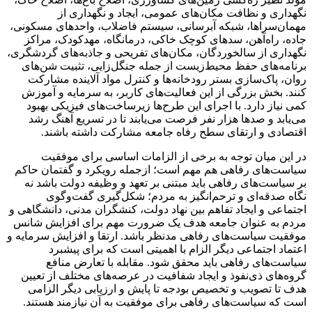
نگهداری و نظافت مکان‌های عمومی، ایجاد و نگهداری از
مهمان‌سراها، شبکه آبرسانی، سیستم فاضلاب، واحدهای مسکونی،
جاده، راه‌آهن، سدهای کوچک خاکی، درمانگاه، مهدکودک، مراکز
نگهداری از سالخوردگان، مکان‌های تفریحی و جاذبه‌های گردشگری،
برنامه‌های حفظ محیط‌زیست از جمله جنگل‌زایی، تثبیت شن‌های
روان، پاک‌سازی بستر رودخانه‌ها و کنترل مواد آلاینده مشارکت
کنند. بخش بزرگی از این فعالیت‌های کاربر، به سرمایه و آموزش
کمی نیاز دارد. با اجرای این طرح‌ها زیرساخت‌های فیزیکی بهبود
می‌یابد و صدها هزار نفر فرصت می‌یابند تا در تسریع آهنگ رشد
اقتصادی و ارتقای سطح رفاه جامعه مشارکت داشته باشند.
در این میان توجه به برخی از الزامات اساسی برای موفقیت
سیاست‌های رفاهی هم مهم است؛ ازجمله رویکرد و گفتمان حاکم
بر سیاست‌های رفاهی باید مبتنی بر تعهد و وظیفه دولت باشد نه
نگاه صدقه‌ای و ترحم‌انگیز به مردم؛ شکل‌گیری گفت‌وگوی
اجتماعی و ایجاد تفاهم بین نهاد دولت، کنشگران مدنی، دانشگاهی و
مردم به عنوان جامعه هدف یک ضرورت مهم برای افزایش شانس
موفقیت سیاست‌های رفاهی مدنظر باشد. ارتقا و افزایش سرمایه و
اعتماد اجتماعی دیگر الزام با اهمیتی است که برای پیشبرد
سیاست‌های رفاهی باید محقق شود. مقابله با تعارض منافع
گروه‌های ذی‌نفوذ و ایجاد شفافیت در عرصه‌های مختلف از تعیین
هدف تا تصویب و تخصیص بودجه تا پایش و ارزیابی دیگر الزامی
است که سیاست‌های رفاهی برای موفقیت به آن نیازمند هستند.