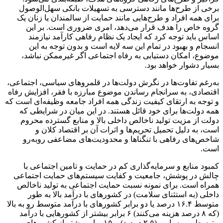
برخی از طرح‌ها مانند دسترسی به تسهیلات بانکی سهل‌الوصول
برای همه افراد و طرح‌هایی مانند حمایت از سالمندان یا زنان یک
گروه خاص را هدف قرار می‌دهد، امری ضروری است. بر این
اساس باید توجه کرد که ایجاد یک نظام رفاهی کارآمد نیازمند
انسجام و بهبود در تمام این سه لایه است و بدون توجه به این
موضوع، امکان دستیابی به رفاه ‌اجتماعی اگر غیر‌ممکن نباشد،
بسیار دشوار خواهد بود.
به‌رغم تفاوت‌ها در نگرش دولت‌ها در قلمروهای سیاسی، اجتماعی،
اقتصادی، به سرانجام رساندن موضوع مبارزه با فقر، افزایش رفاه
و توجه به ارتقای کیفیت زندگی همه افراد جامعه وظیفه‌ای است که
همه دولت‌ها برای خود قائل هستند. در این میان در شرایطی که
دولت از مزیت تولید ناخالص داخلی بالا و منابع گسترده محروم
است، به ‌دلیل تحمیل تحریم‌ها و اثرات آن بر اقتصاد کلان و
شاخص‌های رفاهی با تنگناها و محدودیت‌های مضاعفی روبه‌رو
است‌.
کمبود منابع و سرمایه‌گذاری کم در حمایت و تامین ‌اجتماعی با
چالش در پوشش، جامعیت و کفایت سیستم‌های حمایت اجتماعی
همراه‌ است. برای نمونه نسبت حمایت اجتماعی به تولید ناخالص
داخلی (به استثنای سلامت) در کشورهای با درآمد بالا به ‌طور
متوسط ۱۶.۴ درصد یا دو برابر کشورهای با درآمد متوسط رو به بالا
(که ۸ درصد هزینه می‌کنند) ۶ برابر بیشتر از کشورهایی با درآمد
متوسط رو به پایین (۲.۵ درصد) و ۱۵ برابر بیشتر از کشورهای