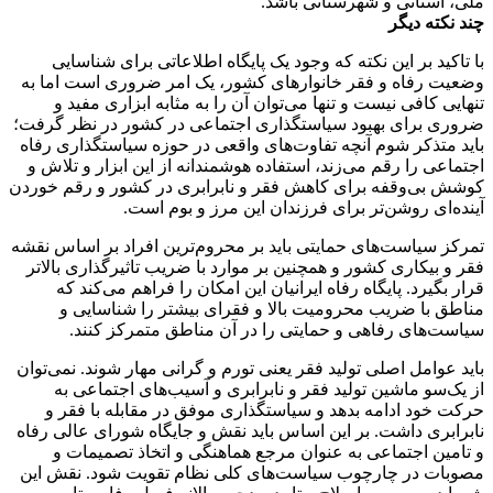
ملی، استانی و شهرستانی باشد.
چند نکته دیگر
با تاکید بر این نکته که وجود یک پایگاه اطلاعاتی برای شناسایی
وضعیت رفاه و فقر خانوارهای کشور، یک امر ضروری است اما به
تنهایی کافی نیست و تنها می‌توان آن را به مثابه ابزاری مفید و
ضروری برای بهبود سیاستگذاری اجتماعی در کشور در نظر گرفت؛
باید متذکر شوم آنچه تفاوت‌های واقعی در حوزه سیاستگذاری رفاه
‌اجتماعی را رقم می‌زند، استفاده هوشمندانه از این ابزار و تلاش و
کوشش بی‌وقفه برای کاهش فقر و نابرابری در کشور و رقم خوردن
آینده‌ای روشن‌تر برای فرزندان این مرز و بوم است.
تمرکز سیاست‌های حمایتی باید بر محروم‌ترین افراد بر اساس نقشه
فقر و بیکاری کشور و همچنین بر موارد با ضریب تاثیرگذاری بالاتر
قرار بگیرد. پایگاه رفاه ایرانیان این امکان را فراهم می‌کند که
مناطق با ضریب محرومیت بالا و فقرای بیشتر را شناسایی و
سیاست‌های رفاهی و حمایتی را در آن مناطق متمرکز کنند.
باید عوامل اصلی تولید فقر یعنی تورم و گرانی مهار شوند. نمی‌توان
از یک‌سو ماشین تولید فقر و نابرابری و آسیب‌های اجتماعی به
حرکت خود ادامه بدهد و سیاستگذاری موفق در مقابله با فقر و
نابرابری داشت. بر این اساس باید نقش و جایگاه شورای عالی رفاه
و تامین ‌اجتماعی به عنوان مرجع هماهنگی و اتخاذ تصمیمات و
مصوبات در چارچوب سیاست‌های کلی نظام تقویت شود. نقش این