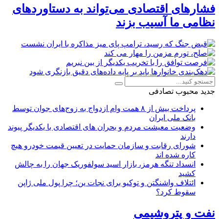
فشارهای اقتصادی می‌تواند به دستاوردهای
نظامی ما آسیب بزند
جدید
محبوب
تصادفی
پرداخت بیش از ۸ همت وام ازدواج به زوج‌های جوان توسط
بانک ملی ایران
وضعیت معیشت مردم و بحران های اقتصادی با یکدیگر پیوند
دارند
شورای رقابت و سازمان حمایت در تعیین قیمت خودرو هیچ
کاره شده اند
انسداد تنگه هرمز، بازار اسید سولفوریک جهان را به چالش
کشید
ائتلاف واشنگتن و توکیو برای نجات ین؛ چرا پول ملی ژاپن
سقوط کرد؟
نفت و پتروشیمی