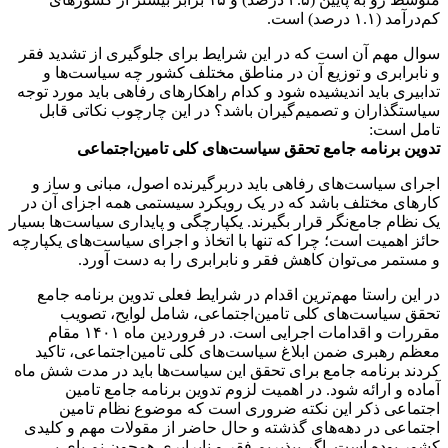
کم‌درآمد (۱.۱ درصد) است.
سوال مهم آن است که در این شرایط برای جلوگیری از تشدید فقر
و نابرابری و توزیع آن در مناطق مختلف کشور چه سیاست‌ها و
تدابیری باید اندیشیده شود و کدام راهکارهای رفاهی باید مورد توجه
سیاستگذاران و تصمیم‌گیران باشد؟ در این چارچوب نکاتی قابل
تامل است:
تدوین برنامه جامع تحقق سیاست‌های کلی تامین‌اجتماعی
اجرای سیاست‌های رفاهی باید دربرگیرنده اصول، مبانی و ساز و
کارهای مختلف باشد که در یک رویکرد سیستمی همه اجزای آن در
یک نظام جامع‌نگر قرار بگیرند. یکپارچگی و پایداری سیاست‌ها بسیار
حائز اهمیت است؛ چرا که تنها با اتخاذ و اجرای سیاست‌های یکپارچه
و مستمر می‌توان کاهش فقر و نابرابری را به دست آورد.
در این راستا مهم‌ترین اقدام در شرایط فعلی تدوین برنامه جامع
تحقق سیاست‌های کلی تامین‌اجتماعی، شامل لوایح، تصویب
مقررات و اقدامات اجرایی است. در فروردین ماه ۱۴۰۱ مقام
معظم رهبری ضمن ابلاغ سیاست‌های کلی تامین‌اجتماعی، تاکید
کردند برنامه جامع برای تحقق این سیاست‌ها باید در مدت شش ماه
آماده و ارائه شود. در اهمیت لزوم تدوین برنامه جامع تامین
‌اجتماعی ذکر این نکته ضروری است که موضوع نظام تامین
‌اجتماعی در دهه‌های گذشته و حال حاضر از مقولات مهم و کلیدی
کشور بوده است. اگر بپذیریم فقر و نابرابری همچون نمِ پای پِی