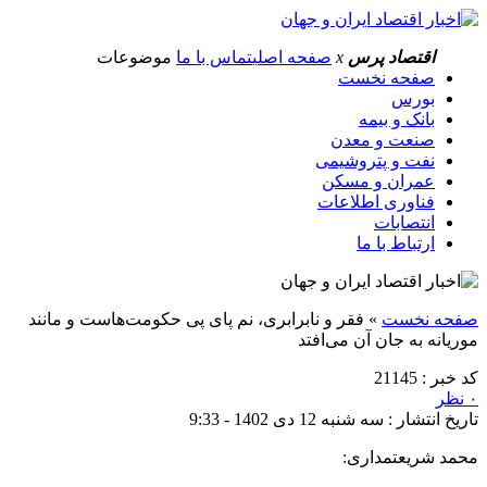
اقتصاد پرس
x
صفحه اصلی
تماس با ما
موضوعات
صفحه نخست
بورس
بانک و بیمه
صنعت و معدن
نفت و پتروشیمی
عمران و مسکن
فناوری اطلاعات
انتصابات
ارتباط با ما
صفحه نخست
»
فقر و نابرابری، نم پای پی حکومت‌هاست و مانند
موریانه به جان آن می‌افتد
کد خبر : 21145
۰ نظر
تاریخ انتشار : سه شنبه 12 دی 1402 - 9:33
محمد شریعتمداری: