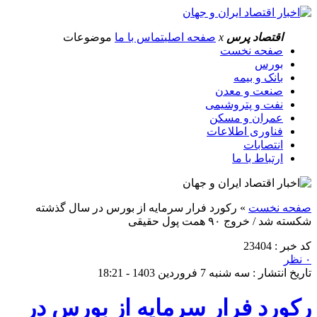
اقتصاد پرس
x
صفحه اصلی
تماس با ما
موضوعات
صفحه نخست
بورس
بانک و بیمه
صنعت و معدن
نفت و پتروشیمی
عمران و مسکن
فناوری اطلاعات
انتصابات
ارتباط با ما
صفحه نخست
»
رکورد فرار سرمایه از بورس در سال گذشته
شکسته شد / خروج ۹۰ همت پول حقیقی
کد خبر : 23404
۰ نظر
تاریخ انتشار : سه شنبه 7 فروردین 1403 - 18:21
رکورد فرار سرمایه از بورس در