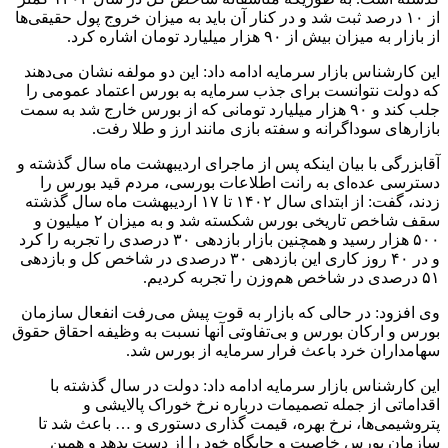
از ۱۰ درصد ثبت شد و در کنار آن باید به میزان خروج پول حقیقی‌ها
از بازار به میزان بیش از ۹۰ هزار میلیارد تومان اشاره کرد.
این کارشناس بازار سرمایه ادامه داد: این دو مولفه نشان می‌دهند
که دولت نتوانست برای جذب سرمایه به بورس اعتماد عمومی را
جلب کند و ۹۰ هزار میلیارد تومانی که از بورس خارج شد به سمت
بازارهای سوداگرانه و سفته بازی مانند ارز و طلا رفت.
آقابزرگی با بیان اینکه پس از ماجرای اردیبهشت ماه سال گذشته و
دسترسی عده‌ای به رانت اطلاعات بورسی، مردم قید بورس را
زدند، گفت: از ابتدای سال ۱۴۰۲ تا ۱۷ اردیبهشت ماه سال گذشته
سقف شاخص تاریخی بورس شکسته شد و به میزان ۲ میلیون و
۵۰۰ هزار رسید و همچنین بازار بازدهی ۳۰ درصدی را تجربه را کرد
و در ۴۰ روز کاری این بازدهی ۳۰ درصدی در شاخص کل و بازدهی
۵۱ درصدی در شاخص هم‌وزن را تجربه کردیم.
وی افزود: در حالی که بازار به قوت پیش می‌رفت انفعال سازمان
بورس و ارکان بورس و بی‌تفاوتی آنها نسبت به وظیفه احقاق حقوق
سهامداران خرد باعث فرار سرمایه از بورس شد.
این کارشناس بازار سرمایه ادامه داد: دولت در سال گذشته با
اقداماتی از جمله تصمیمات درباره نرخ خوراک پالایشی و
پتروشیمی‌ها، نرخ بهره، قیمت گذاری دستوری و … باعث شد تا
سازمان بورس خاصیت و جایگاه خود را از دست بدهد و همین