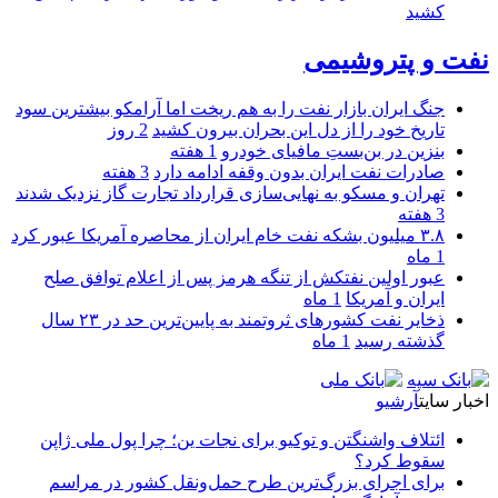
کشید
نفت و پتروشیمی
جنگ ایران بازار نفت را به هم ریخت اما آرامکو بیشترین سود
تاریخ خود را از دل این بحران بیرون کشید
2 روز
بنزین در بن‌بستِ مافیای خودرو
1 هفته
صادرات نفت ایران بدون وقفه ادامه دارد
3 هفته
تهران و مسکو به نهایی‌سازی قرارداد تجارت گاز نزدیک شدند
3 هفته
۳.۸ میلیون بشکه نفت خام ایران از محاصره آمریکا عبور کرد
1 ماه
عبور اولین نفتکش از تنگه هرمز پس از اعلام توافق صلح
ایران و آمریکا
1 ماه
ذخایر نفت کشورهای ثروتمند به پایین‌ترین حد در ۲۳ سال
گذشته رسید
1 ماه
اخبار سایت
آرشیو
ائتلاف واشنگتن و توکیو برای نجات ین؛ چرا پول ملی ژاپن
سقوط کرد؟
برای اجرای بزرگ‌ترین طرح حمل‌ونقل کشور در مراسم