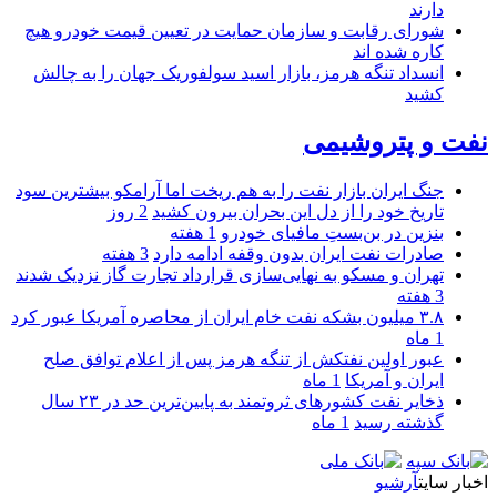
دارند
شورای رقابت و سازمان حمایت در تعیین قیمت خودرو هیچ
کاره شده اند
انسداد تنگه هرمز، بازار اسید سولفوریک جهان را به چالش
کشید
نفت و پتروشیمی
جنگ ایران بازار نفت را به هم ریخت اما آرامکو بیشترین سود
تاریخ خود را از دل این بحران بیرون کشید
2 روز
بنزین در بن‌بستِ مافیای خودرو
1 هفته
صادرات نفت ایران بدون وقفه ادامه دارد
3 هفته
تهران و مسکو به نهایی‌سازی قرارداد تجارت گاز نزدیک شدند
3 هفته
۳.۸ میلیون بشکه نفت خام ایران از محاصره آمریکا عبور کرد
1 ماه
عبور اولین نفتکش از تنگه هرمز پس از اعلام توافق صلح
ایران و آمریکا
1 ماه
ذخایر نفت کشورهای ثروتمند به پایین‌ترین حد در ۲۳ سال
گذشته رسید
1 ماه
اخبار سایت
آرشیو