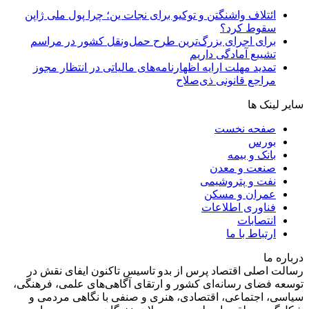
ائتلاف واشنگتن و توکیو برای نجات ین؛ چرا پول ملی ژاپن
سقوط کرد؟
برای اجرای بزرگ‌ترین طرح حمل‌ونقل کشور در مراسم
تشییع آمادگی داریم
تمدید مهلت ارایه اظهارنامه‌های مالیاتی در انتظار مجوز
مراجع قانونی ذی‌‏صلاح
سایر لینک ها
صفحه نخست
بورس
بانک و بیمه
صنعت و معدن
نفت و پتروشیمی
عمران و مسکن
فناوری اطلاعات
انتصابات
ارتباط با ما
درباره ما
رسالت اصلی اقتصاد پرس از بدو تاسیس تاکنون ایفای نقش در
توسعه فضای رسانه‌ای کشور و ارتقای آگاهی‌های علمی، فرهنگی،
سیاسی، اجتماعی، اقتصادی، هنری و صنفی با نگاهی مردمی و