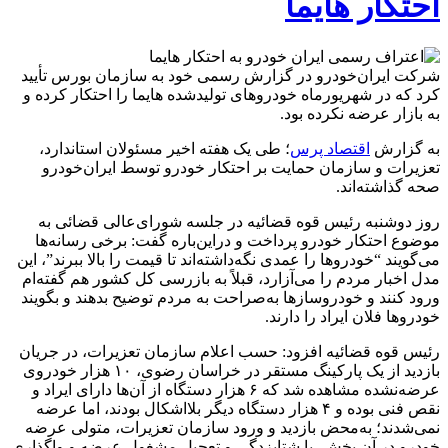
احتکار هایما
شرکت ایران‌خودرو در گزارش رسمی خود به سازمان بورس تأیید
کرد که در شهریورماه خودروهای تولیدشده هایما را احتکار کرده و
به بازار عرضه نکرده بود.
به گزارش
اقتصاد پرس
؛ طی یک هفته اخیر مسئولان استاندارد،
تعزیرات و سازمان حمایت بر احتکار خودرو توسط ایران‌خودرو
صحه گذاشته‌اند.
روز دوشنبه رئیس قوه قضائیه در جلسه شورای‌عالی قضائی به
موضوع احتکار خودرو پرداخت و دراین‌باره گفت: برخی رسانه‌ها
می‌گویند “خودروها را عمدی نگه‌داشته‌اند تا قیمت را بالا ببرند”، این
مدل اخبار مردم را می‌آزارد، قبلاً به بازرسی کل کشور هم گفته‌ام
ورود کنند و خودروسازها به‌صراحت به مردم توضیح بدهند و بگویند
خودروها فلان ایراد را دارند.
رئیس قوه قضائیه افزود: حسب اعلام سازمان تعزیرات، در جریان
بازدید از یک پارکینگ مستقر در خراسان رضوی، ۱۰ هزار خودروی
عرضه‌نشده مشاهده شد که ۶ هزار دستگاه از آن‌ها دارای ایراد و
نقص فنی بوده و ۴ هزار دستگاه دیگر بلااشکال بودند، اما عرضه
نمی‌شدند؛ به‌محض بازدید و ورود سازمان تعزیرات، متولی عرضه
خودرو در آن بخش، با شتابزدگی و تعجیل مشغول عرضه و واگذاری