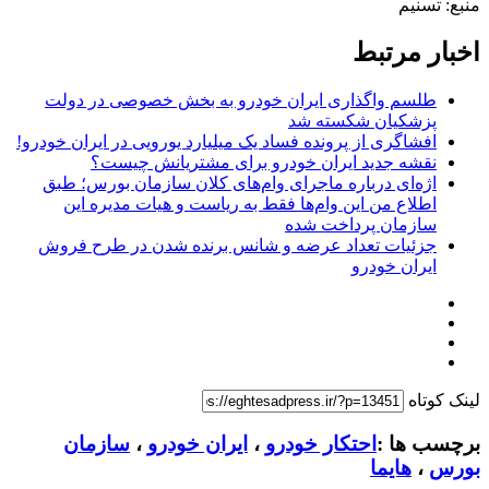
منبع: تسنیم
اخبار مرتبط
طلسم واگذاری ایران خودرو به بخش خصوصی در دولت
⁧پزشکیان⁩ شکسته شد
افشاگری از پرونده فساد یک میلیارد یورویی در ایران خودرو!
نقشه جدید ایران خودرو برای مشتریانش چیست؟
اژه‌ای درباره ماجرای وام‌های کلان سازمان بورس؛ طبق
اطلاع من این وام‌ها فقط به ریاست و هیات مدیره این
سازمان پرداخت شده
جزئیات تعداد عرضه و شانس برنده شدن در طرح فروش
ایران خودرو
لینک کوتاه
برچسب ها :
احتکار خودرو
،
ایران خودرو
،
سازمان
بورس
،
هایما