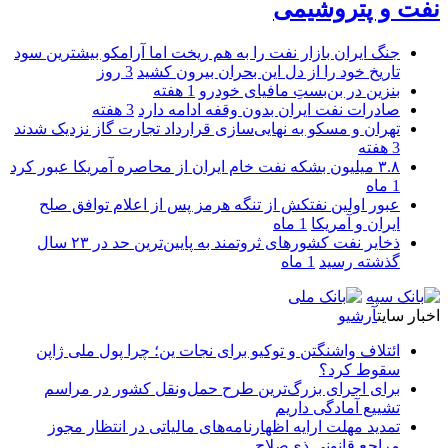
نفت و پتروشیمی
جنگ ایران بازار نفت را به هم ریخت اما آرامکو بیشترین سود
تاریخ خود را از دل این بحران بیرون کشید
3 روز
بنزین در بن‌بستِ مافیای خودرو
1 هفته
صادرات نفت ایران بدون وقفه ادامه دارد
3 هفته
تهران و مسکو به نهایی‌سازی قرارداد تجارت گاز نزدیک شدند
3 هفته
۳.۸ میلیون بشکه نفت خام ایران از محاصره آمریکا عبور کرد
1 ماه
عبور اولین نفتکش از تنگه هرمز پس از اعلام توافق صلح
ایران و آمریکا
1 ماه
ذخایر نفت کشورهای ثروتمند به پایین‌ترین حد در ۲۳ سال
گذشته رسید
1 ماه
اخبار سایت
آرشیو
ائتلاف واشنگتن و توکیو برای نجات ین؛ چرا پول ملی ژاپن
سقوط کرد؟
برای اجرای بزرگ‌ترین طرح حمل‌ونقل کشور در مراسم
تشییع آمادگی داریم
تمدید مهلت ارایه اظهارنامه‌های مالیاتی در انتظار مجوز
مراجع قانونی ذی‌‏صلاح