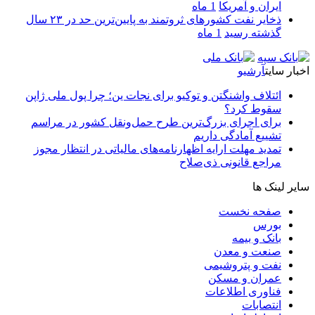
ایران و آمریکا
1 ماه
ذخایر نفت کشورهای ثروتمند به پایین‌ترین حد در ۲۳ سال
گذشته رسید
1 ماه
اخبار سایت
آرشیو
ائتلاف واشنگتن و توکیو برای نجات ین؛ چرا پول ملی ژاپن
سقوط کرد؟
برای اجرای بزرگ‌ترین طرح حمل‌ونقل کشور در مراسم
تشییع آمادگی داریم
تمدید مهلت ارایه اظهارنامه‌های مالیاتی در انتظار مجوز
مراجع قانونی ذی‌‏صلاح
سایر لینک ها
صفحه نخست
بورس
بانک و بیمه
صنعت و معدن
نفت و پتروشیمی
عمران و مسکن
فناوری اطلاعات
انتصابات