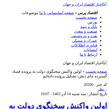
اقتصاد پرس
x
صفحه اصلی
تماس با ما
موضوعات
صفحه نخست
بورس
بانک و بیمه
صنعت و معدن
نفت و پتروشیمی
عمران و مسکن
فناوری اطلاعات
انتصابات
ارتباط با ما
صفحه نخست
»
اولین واکنش سخنگوی دولت به پرونده فساد
گسترده چای دبش: تشکیل پرونده داده‌ایم
کد خبر : 20200
۰ نظر
تاریخ انتشار : سه شنبه 14 آذر 1402 - 10:07
اولین واکنش سخنگوی دولت به