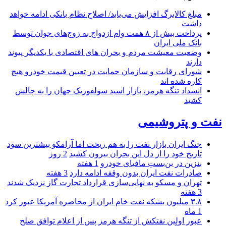
مبلغ کالابرگ افزایش می‌یابد/ اصلاح نظام بانکی ادامه خواهد
داشت
پرداخت بیش از ۸ همت وام ازدواج به زوج‌های جوان توسط
بانک ملی ایران
وضعیت معیشت مردم و بحران های اقتصادی با یکدیگر پیوند
دارند
شورای رقابت و سازمان حمایت در تعیین قیمت خودرو هیچ
کاره شده اند
انسداد تنگه هرمز، بازار اسید سولفوریک جهان را به چالش
کشید
نفت و پتروشیمی
جنگ ایران بازار نفت را به هم ریخت اما آرامکو بیشترین سود
تاریخ خود را از دل این بحران بیرون کشید
2 روز
بنزین در بن‌بستِ مافیای خودرو
1 هفته
صادرات نفت ایران بدون وقفه ادامه دارد
3 هفته
تهران و مسکو به نهایی‌سازی قرارداد تجارت گاز نزدیک شدند
3 هفته
۳.۸ میلیون بشکه نفت خام ایران از محاصره آمریکا عبور کرد
1 ماه
عبور اولین نفتکش از تنگه هرمز پس از اعلام توافق صلح