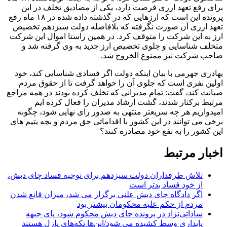
برای رفع تعهد ارزی فرصت دارد، یکی از مصادیق تخلف در این
پرونده این است که ارزهایی که در گذشته داده شده در ۱۸ ماه رفع
تعهد ارزی آن صورت نگرفته که بلافاصله دولت سیزدهم تخصیص
ارز به این شرکت را متوقف کرد. در همین راستا اموال این شرکت
متخلف شناسایی و جلوی تخصیص ارز جدید به وی گرفته شد و
صاحب شرکت نیز ممنوع الخروج شد.
بهادری جهرمی با بیان اینکه دولت اگر فسادی شناسایی کند، خود
اولین نفری است که جلوی آن را خواهد گرفت تا از حقوق مردم
صیانت کند، گفت: تمام مدیرانی که تخلف کرده بودند در همه مراجع
مرتبط برکنار شدند، گشت ارشاد مدیران را فعال کرده ایم
امیدواریم هر چه سریعتر منتهی به صدور رای نهایی شود، چگونه
برخی می توانند در این کشور با اقداماتی حق مردم و بچه یتیم های
این کشور را به نفع خود مصادره کنند؟
اخبار مرتبط
تلاش طرفداران دولت سیزدهم برای توجیه فساد چای دبش،
از خود فساد بدتر است
اگر دادگاه‌ چای دبش علنی برگزار می شد، میزان قانع شدن
مردم از حکم علیه محکومان بیشتر بود
ساداتی‌نژاد در پرونده چای دبش محکوم شود، پای جبهه
پایداری وسط کشیده می شود/این‌ها تکه‌های پازل هستند