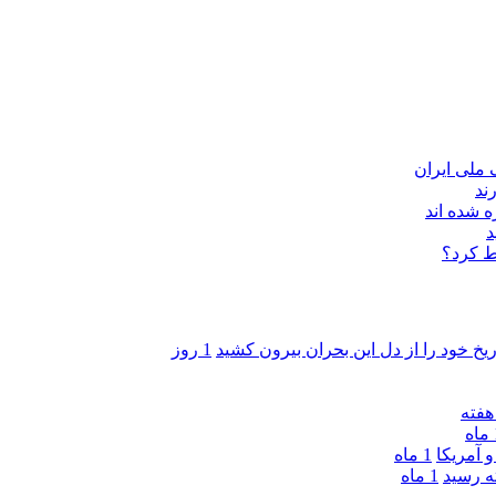
ند
 شده اند
د
ط کرد؟
ریخ خود را از دل این بحران بیرون کشید
1 روز
ه
 آمریکا
1 ماه
1 ماه