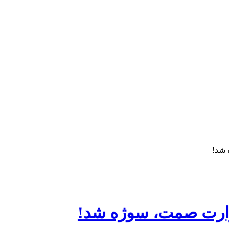
 شد!
زارت صمت، سوژه شد!