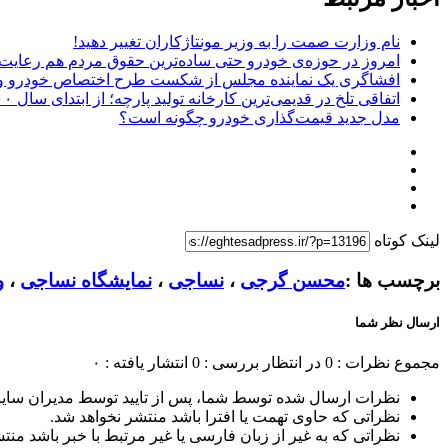
نام وزارت صمت را به وزیر مونتاژکاران تغییر دهید!
امروز در حوزه‌ی خودرو حتی ساده‌ترین حقوق مردم هم رعایت
افشاگری یک نماینده مجلس از شکست طرح اختصاص خودرو و ز
اتفاقی تلخ در قدیمی‌ترین کارخانه تولید پارچه؛ از ابتدای سال ۵۰۰ کارگر نساجی بروجرد اخراج شده‌اند!
مدل جدید قیمت‌گذاری خودرو چگونه است؟
لینک کوتاه
برچسب ها :
محسن گرجی
،
نساجی
،
نمایشگاه نساجی
،
و
ارسال نظر شما
مجموع نظرات : 0
در انتظار بررسی : 0
انتشار یافته : ۰
نظرات ارسال شده توسط شما، پس از تایید توسط مدیران سای
نظراتی که حاوی تهمت یا افترا باشد منتشر نخواهد شد.
نظراتی که به غیر از زبان فارسی یا غیر مرتبط با خبر باشد منت