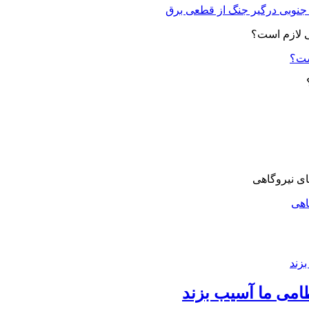
ست؟
اهی
امی ما آسیب بزند