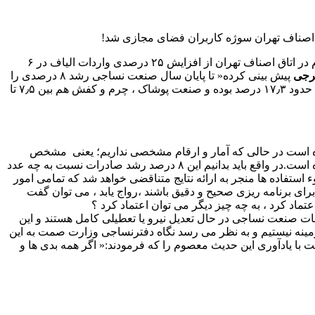
؛ مدیرکل دفتر نساجی وزارت صمت در نشست خبری برگزاری ۳ نمایشگاه بین المللی صنعت نساجی، پوشاک و چرم در اتاق اصناف تهران از افزایش ۲۵ درصدی واردات الیاف در ۶
رجی
پیش بینی کرده« تا پایان سال صنعت نساجی رشد ۸ درصدی را
تجربه کند». به گفته گرجی؛ وضعیت صنایع نساجی، پوشاک، کیف و کفش نسبتا خوب است به طوری که در سال گذشته رشد صنعت نساجی حدود ۱۷٫۳ درصد بوده و صنعت پوشاک ، چرم و کفش هم بین ۷٫۵ تا
ال مطرح می شود که چگونه رشد ۸ درصدی صنعت نساجی اعلام شده است در حالی که آمار و ارقام مشخصی نداریم؛ یعنی مشخص
نیست ۸ درصد صادرات چه چیزی افزایش یافته است ولی مهم است که بدانیم صادرات نساجی سال گذشته و سال قبل از آن چه مقدار بوده است.در واقع باید بدانیم این ۸ درصد رشد صادرات نسبت به چه عدد
ستفاده ها منجر به ارائه نتایج متناقضی خواهد شد که تمامی امور
ای برنامه ریزی صحیح و دقیق باشند ،رواج یابد ، می توان گفت
د کرد ، به چه چیز دیگر می توان اعتماد کرد ؟
ت صنعت نساجی در حال تعدیل نیرو یا تعطیلی کامل هستند و این
زمینه نیستیم و به نظر می رسد نگاه دفترنساجی وزارت صمت به این
با یادآوری این حدیث معصوم را که فرمودند:« اگر همه بدی ها و