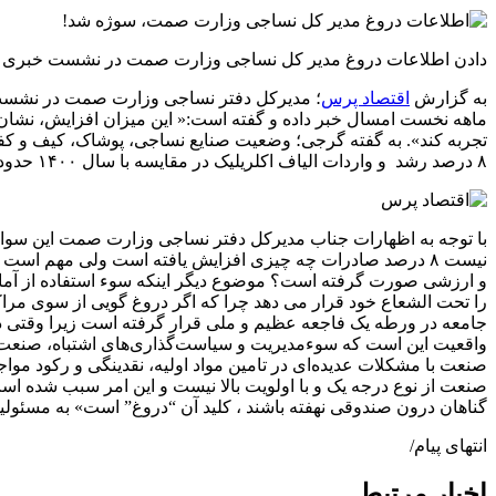
دادن اطلاعات دروغ مدیر کل نساجی وزارت صمت در نشست خبری برگزاری ۳ نمایشگاه بین المللی صنعت نساجی، پوشاک و چرم در اتاق اصناف تهران سوژه کارب
به گزارش
اقتصاد پرس
ماهه نخست امسال خبر داده و گفته است:« این میزان افزایش، نشان
۸ درصد رشد و واردات الیاف اکلریلیک در مقایسه با سال ۱۴۰۰ حدود ۳۰ درصد افزایش داشته است.
و ارزشی صورت گرفته است؟ موضوع دیگر اینکه سوء استفاده از آمار ی
را تحت الشعاع خود قرار می دهد چرا که اگر دروغ گویی از سوی مراک
جامعه در ورطه یک فاجعه عظیم و ملی قرار گرفته است زیرا وقتی در
واقعیت این است که سوءمدیریت و سیاست‌گذاری‌های اشتباه، صنعت ن
صنعت با مشکلات عدیده‌ای در تامین مواد اولیه، نقدینگی و رکود مو
صنعت از نوع درجه یک و با اولویت بالا نیست و این امر سبب شده اس
گناهان درون صندوقی نهفته باشند ، کلید آن “دروغ” است» به مسئولین ا
انتهای پیام/
اخبار مرتبط