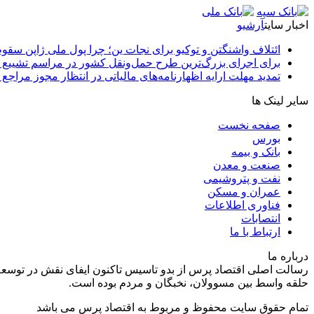
اخبار سایت
آرشیو
ائتلاف واشنگتن و توکیو برای نجات ین؛ چرا پول ملی ژاپن سقو
برای اجرای بزرگ‌ترین طرح حمل‌ونقل کشور در مراسم تشییع آ
تمدید مهلت ارایه اظهارنامه‌های مالیاتی در انتظار مجوز مراجع 
سایر لینک ها
صفحه نخست
بورس
بانک و بیمه
صنعت و معدن
نفت و پتروشیمی
عمران و مسکن
فناوری اطلاعات
انتصابات
ارتباط با ما
درباره ما
رسالت اصلی اقتصاد پرس از بدو تاسیس تاکنون ایفای نقش در توسعه
حلقه واسط بین مسوولان، نخبگان و مردم بوده است.
تمام حقوق سایت محفوظ و مربوط به اقتصاد پرس می باشد