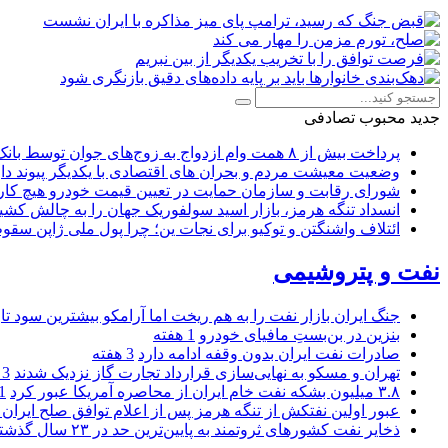
جدید
محبوب
تصادفی
پرداخت بیش از ۸ همت وام ازدواج به زوج‌های جوان توسط بانک ملی ایران
وضعیت معیشت مردم و بحران های اقتصادی با یکدیگر پیوند دار
شورای رقابت و سازمان حمایت در تعیین قیمت خودرو هیچ کاره
انسداد تنگه هرمز، بازار اسید سولفوریک جهان را به چالش کشی
ائتلاف واشنگتن و توکیو برای نجات ین؛ چرا پول ملی ژاپن سقو
نفت و پتروشیمی
جنگ ایران بازار نفت را به هم ریخت اما آرامکو بیشترین سود تا
بنزین در بن‌بستِ مافیای خودرو
1 هفته
صادرات نفت ایران بدون وقفه ادامه دارد
3 هفته
تهران و مسکو به نهایی‌سازی قرارداد تجارت گاز نزدیک شدند
3 هفته
۳.۸ میلیون بشکه نفت خام ایران از محاصره آمریکا عبور کرد
1 ما
عبور اولین نفتکش از تنگه هرمز پس از اعلام توافق صلح ایران و
ذخایر نفت کشورهای ثروتمند به پایین‌ترین حد در ۲۳ سال گذشته رسید